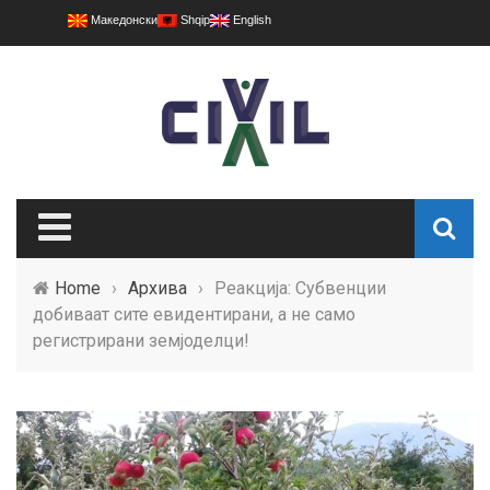
Македонски
Shqip
English
Home
›
Архива
›
Реакција: Субвенции
добиваат сите евидентирани, а не само
регистрирани земјоделци!