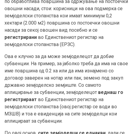
по обработлива површина за одржување на постоечки
овошни насади, стои: корисници на ова подмерка се
земјоделски стопанства кои имаат минимум 0,2
хектари (2.000 м2) површина со постоечки овошни
насади за секој овошен вид посебно и се
регистрирани
во Единствениот регистар на
земјоделски стопанства (ЕРЗС).
Ова е клучно за да може земјоделецот да добие
субвенции. На пример, за јаболко треба да има на свое
име површина од 0.2 ха или да има изнајмено со
договор заверен на нотар или пак, земено под закуп
државно земјоделско земјиште. Со самото
аплицирање за субвенции, земјоделецот
веднаш го
регистрираат
во Единствениот регистар на
земјоделски стопанства (овој регистар се води во
МЗШВ) и тоа е евиденција на сите земјоделци кои
аплицираат за субвенции.
По овој основ,
сите земјоделци се еднакви
, дали се