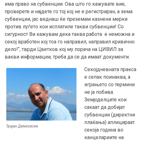
има право на субвенции. Ова што го кажувате вие,
проверете и најдете го тој кој не е регистриран, а зема
субвенции, јас веднаш ќе преземам казнени мерки
против луѓето кои исплатиле такви субвенции! Со
сигурност Ви кажувам дека таква работа е неможна и
секој вработен кој тоа го направил, направил кривично
дело!“, тврди Цветков кој му порача на ЦИВИЛ за
вакви информации, треба да се да имаат документи.
Секојдневната пракса
е сепак поинаква, а
играњето со термини
не ја побива.
Земјоделците кои
сакаат да добијат
субвенции (директни
плаќања) аплицираат
Трајан Димковски
секоја година во
канцелариите на