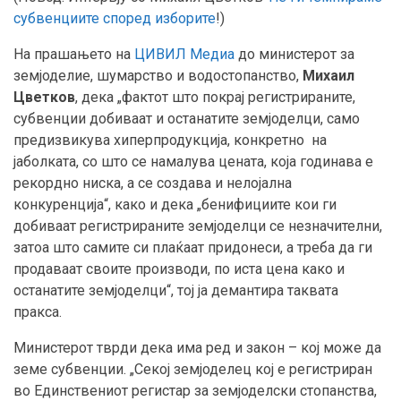
субвенциите според изборите
!)
На прашањето на
ЦИВИЛ Медиа
до министерот за
земјоделие, шумарство и водостопанство,
Михаил
Цветков
, дека „фактот што покрај регистрираните,
субвенции добиваат и останатите земјоделци, само
предизвикува хиперпродукција, конкретно на
јаболката, со што се намалува цената, која годинава е
рекордно ниска, а се создава и нелојална
конкуренција“,
како и дека „бенифициите кои ги
добиваат регистрираните земјоделци се незначителни,
затоа што самите си плаќаат придонеси, а треба да ги
продаваат своите производи, по иста цена како и
останатите земјоделци“, тој ја демантира таквата
пракса.
Министерот тврди дека има ред и закон – кој може да
земе субвенции. „Секој земјоделец кој е регистриран
во Единствениот регистар за земјоделски стопанства,