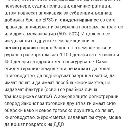
пензионери, судии, полицајци, административци...,
штом поднесат апликација за субвенции, веднаш
добиваат број во ЕРЗС и
евидентирани се
со сите
права да аплицираат и за рурална програма за трактор
или друга механизација (50%-50%). И целосно се
изедначени со другите земјоделци кои се
регистрирани
според Законот за земјоделство и
рурален развој и плаќаат 1.100 денари за пензиско и
450 денари за здравствено осигурување. Само
евидентираните земјоделци
не мораат
да водат
книговодство, да поднесуваат завршна сметка, да
имаат печат и да имаат посебна жиро-сметка, не
издаваат фактури (освен се разбира лична
трансакциска сметка). А земјоделците регистрирани
според Законот за трговски друштва ги имаат сите
обврски како и секое трговско друштво, со печат,
книговодство, жиро-сметка, издаваат фактури, може
да вршат повраток на ДДВ...