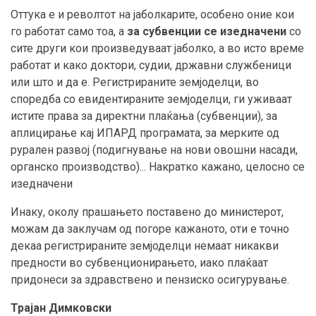
Оттука е и револтот на јаболкарите, особено оние кои
го работат само тоа, а
за субвенции се изедначени
со
сите други кои произведуваат јаболко, а во исто време
работат и како доктори, судии, државни службеници
или што и да е. Регистрираните земјоделци, во
споредба со евидентираните земјоделци, ги уживаат
истите права за директни плаќања (субвенции), за
аплицирање кај ИПАРД програмата, за мерките од
рурален развој (подигнување на нови овошни насади,
органско производство)... Накратко кажано, целосно се
изедначени
Инаку, околу прашањето поставено до министерот,
можам да заклучам од погоре кажаното, оти е точно
декаа регистрираните земјоделци немаат никакви
предности во субвенционирањето, иако плаќаат
придонеси за здравствено и пензиско осигурување.
Трајан Димковски