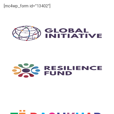
[mc4wp_form id=”13402″]