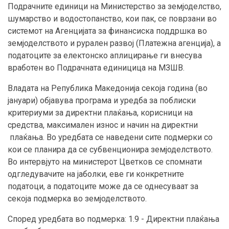
Подрачните единици на Министерство за земјоделство,
шумарство и водостопанство, кои пак, се поврзани во
системот на Агенцијата за финансиска поддршка во
земјоделството и рурален развој (Платежна агенција), а
податоците за електонско аплицирање ги внесува
вработен во Подрачната единицица на МЗШВ.
Владата на Република Македонија секоја година (во
јануари) објавува програма и уредба за поблиски
критериуми за директни плаќања, корисници на
средства, максимален износ и начин на директни
плаќања. Во уредбата се наведени сите подмерки со
кои се планира да се субвенционира земјоделството.
Во интервјуто на министерот Цветков се спомнати
одгледувачите на јаболки, еве ги конкретните
податоци, а податоците може да се однесуваат за
секоја подмерка во земјоделството.
Според уредбата во подмерка: 1.9 - Директни плаќања