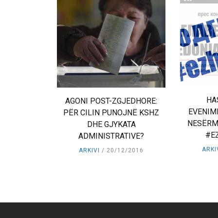
HA
AGONI POST-ZGJEDHORE:
EVENIME
PËR CILIN PUNOJNË KSHZ
NESËRME
DHE GJYKATA
#E
ADMINISTRATIVE?
ARKI
ARKIVI
20/12/2016