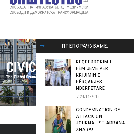
ПРЕПОРАЧУВАМЕ:
KEQPËRDORIM I
FËMIJËVE PËR
KRIJIMIN E
PËRÇARJES
NDËRFETARE
24/11/2015
CONDEMNATION OF
ATTACK ON
JOURNALIST ARBANA
XHARA!