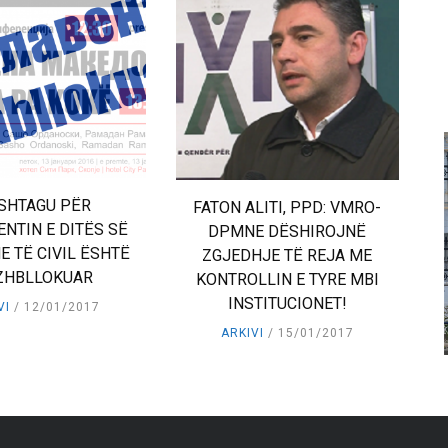
SHTAGU PËR
FATON ALITI, PPD: VMRO-
NTIN E DITËS SË
DPMNE DËSHIROJNË
 TË CIVIL ËSHTË
ZGJEDHJE TË REJA ME
ZHBLLOKUAR
KONTROLLIN E TYRE MBI
INSTITUCIONET!
VI
12/01/2017
ARKIVI
15/01/2017