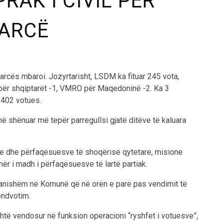
RAK I CIVIL PËR
EARCË
rcës mbaroi. Jozyrtarisht, LSDM ka fituar 245 vota,
r shqiptarët -1, VMRO për Maqedoninë -2. Ka 3
 402 votues.
në shënuar më tepër parregullsi gjatë ditëve të kaluara
ave dhe përfaqësuesve të shoqërisë qytetare, misione
ër i madh i përfaqësuesve të lartë partiak.
pranishëm në Komunë që në orën e parë pas vendimit të
endvotim.
shtë vendosur në funksion operacioni “ryshfet i votuesve”,