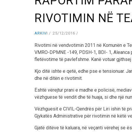
RAPORTIM PARAP
RIVOTIMIN NË T
ARKIVI
25/12/2016
Rivotimi në vendvotimin 2011 në Komunën e Tea
VMRO-DPMNE -149, PDSH-1, BDI- 1, Aleanca pë
fletëvotime të pavlefshme. Kanë votuar gjithsej
Kjo ditë ishte e qetë, edhe pse e tensionuar. Ja
dhe në ditën e rivotimit.
Është vërejtur prani e madhe e policisë, medi
vëzhguese të vendit dhe të huaja, si dhe një num
Vëzhguesit e CIVIL-Qendrës për Liri ishin të 
Gjykatës Administrative për rivotimin në këtë v
Gjatë ditëve të kaluara, në veçanti vërehej se ë