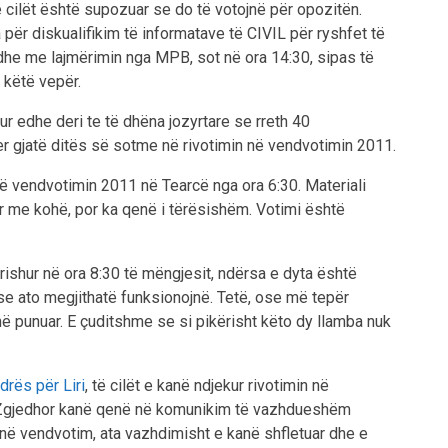
 cilët është supozuar se do të votojnë për opozitën.
për diskualifikim të informatave të CIVIL për ryshfet të
he me lajmërimin nga MPB, sot në ora 14:30, sipas të
 këtë vepër.
r edhe deri te të dhëna jozyrtare se rreth 40
er gjatë ditës së sotme në rivotimin në vendvotimin 2011.
ë vendvotimin 2011 në Tearcë nga ora 6:30. Materiali
r me kohë, por ka qenë i tërësishëm. Votimi është
rishur në ora 8:30 të mëngjesit, ndërsa e dyta është
 se ato megjithatë funksionojnë. Tetë, ose më tepër
ë punuar. E çuditshme se si pikërisht këto dy llamba nuk
rës për Liri
, të cilët e kanë ndjekur rivotimin në
t Zgjedhor kanë qenë në komunikim të vazhdueshëm
 në vendvotim, ata vazhdimisht e kanë shfletuar dhe e