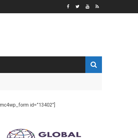
[mc4wp_form id=”13402″]