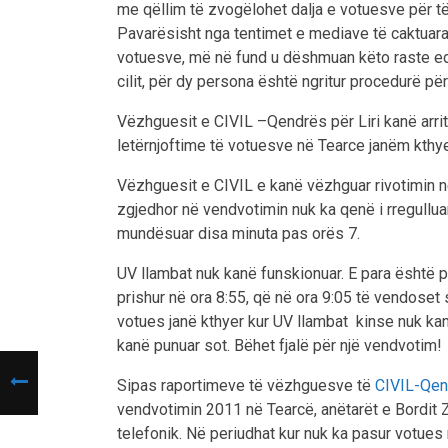
me qëllim të zvogëlohet dalja e votuesve për të
Pavarësisht nga tentimet e mediave të caktuara 
votuesve, më në fund u dëshmuan këto raste ed
cilit, për dy persona është ngritur procedurë për
Vëzhguesit e CIVIL –Qendrës për Liri kanë arritu
letërnjoftime të votuesve në Tearce janëm kthy
Vëzhguesit e CIVIL e kanë vëzhguar rivotimin n
zgjedhor në vendvotimin nuk ka qenë i rregullua
mundësuar disa minuta pas orës 7.
UV llambat nuk kanë funskionuar. E para është p
prishur në ora 8:55, që në ora 9:05 të vendoset
votues janë kthyer kur UV llambat kinse nuk kan
kanë punuar sot. Bëhet fjalë për një vendvotim!
Sipas raportimeve të vëzhguesve të
CIVIL-Qend
vendvotimin 2011 në Tearcë, anëtarët e Bordi
telefonik. Në periudhat kur nuk ka pasur votues