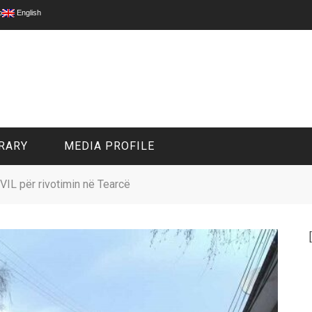
p
English
RARY
MEDIA PROFILE
VIL për rivotimin në Tearcë
CIVIL MEDIA PLATFORM
ONLINE CHANNELS