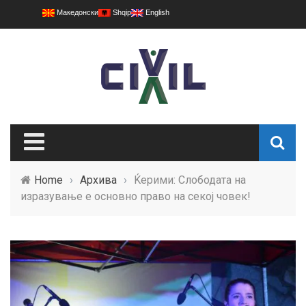
Македонски
Shqip
English
Home
›
Архива
›
Ќерими: Слободата на
изразување е основно право на секој човек!