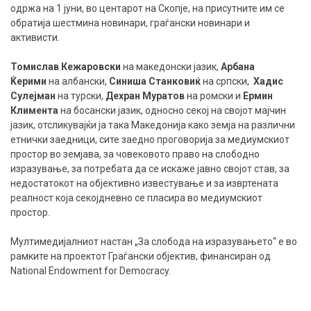
одржа на 1 јуни, во центарот на Скопје, на присутните им се
обратија шестмина новинари, граѓански новинари и
активисти.
Томислав Кежаровски
на македонски јазик,
Арбана
Ќерими
на албански,
Синиша Станковиќ
на српски,
Хадис
Сулејман
на турски,
Дехран Муратов
на ромски и
Ермин
Климента
на босански јазик, односно секој на својот мајчин
јазик, отсликувајќи ја така Македонија како земја на различни
етнички заедници, сите заедно проговорија за медиумскиот
простор во земјава, за човековото право на слободно
изразување, за потребата да се искаже јавно својот став, за
недостатокот на објективно известување и за извртената
реалност која секојдневно се пласира во медиумскиот
простор.
Мултимедијалниот настан
„За слобода на изразувањето“
е во
рамките на проектот
Граѓански објектив
, финансиран од
National Endowment for Democracy
.