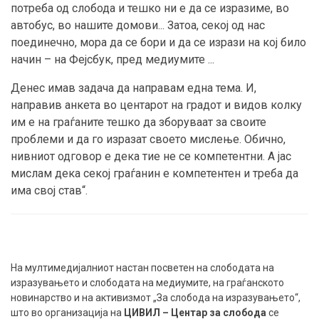
потреба од слобода и тешко ни е да се изразиме, во
автобус, во нашите домови... Затоа, секој од нас
поединечно, мора да се бори и да се изрази на кој било
начин – на Фејсбук, пред медиумите ...
Денес имав задача да направам една тема. И,
направив анкета во центарот на градот и видов колку
им е на граѓаните тешко да зборуваат за своите
проблеми и да го изразат своето мислење. Обично,
нивниот одговор е дека тие не се компетентни. А јас
мислам дека секој граѓанин е компетентен и треба да
има свој став“.
На мултимедијалниот настан посветен на слободата на
изразувањето и слободата на медиумите, на граѓанското
новинарство и на активизмот
„За слобода на изразувањето“
,
што во организација на
ЦИВИЛ – Центар за слобода
се