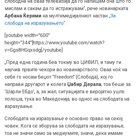
слободна на оваа телевизија да го напишам она што го
мислам и сакам да го истражувам“, рече новинарката
Арбана Ќерими
на мултимедијалниот настан
„За
слобода на изразувањето“
.
[youtube width="600"
height="344"]https://www.youtube.com/watch?
v=Ggs8HGqxsdg[/youtube]
„Пред една година бев токму во ЦИВИЛ, и таму ги
научив првите чекори во новинарството. Оваа ноќ на
себе го носам беџот "Freedom" (Слобода), кој го
направи другарот и колега
Џабир Дерала
, тоа беше за
‘Шарли Ебдо’, а, за жал, ситуацијата е веројатно уште
полоша, тука во Македонија, во однос на слободата на
изразување.
Слободата на изразување е основно право на секој
човек. Кога се зборува за слободата на изразување,
тоа не значи само за медиумите, значи, дека имаме