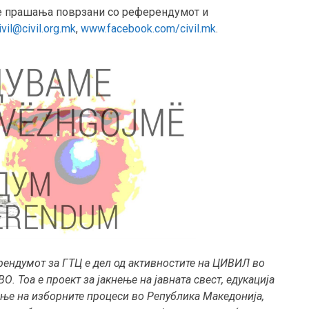
те прашања поврзани со референдумот и
ivil@civil.org.mk
,
www.facebook.com/civil.mk
.
ендумот за ГТЦ е дел од активностите на ЦИВИЛ во
Тоа е проект за јакнење на јавната свест, едукација
ање на изборните процеси во Република Македонија,