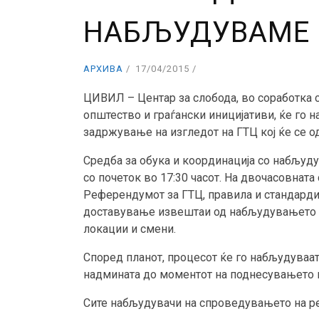
НАБЉУДУВАМЕ
АРХИВА
17/04/2015
ЦИВИЛ – Центар за слобода, во соработка с
општество и граѓански иницијативи, ќе го
задржување на изгледот на ГТЦ кој ќе се о
Средба за обука и координација со набљуду
со почеток во 17:30 часот. На двочасовнат
Референдумот за ГТЦ, правила и стандарди
доставување извештаи од набљудувањето и
локации и смени.
Според планот, процесот ќе го набљудуваат
надмината до моментот на поднесувањето н
Сите набљудувачи на спроведувањето на р