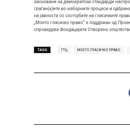
засновани на демократски стандарди наспро
граѓан(к)ите во изборните процеси и одбран
на јавноста со состојбите на гласачките пра
„
Моето гласачко право“
е поддржан од Проек
спроведува Фондацијата Отворено општеств
TAGS
ГТЦ
МОЕТО ГЛАСАЧКО ПРАВО