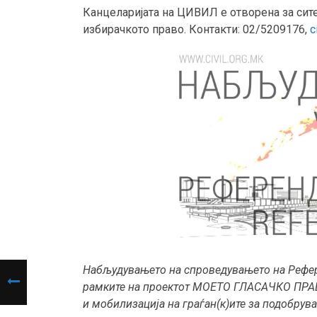
Канцеларијата на ЦИВИЛ е отворена за си
избирачкото право. Контакти: 02/5209176,
c
Набљудувањето на спроведувањето на Рефер
рамките на проектот МОЕТО ГЛАСАЧКО ПРАВО. 
и мобилизација на граѓан(к)ите за подобрув