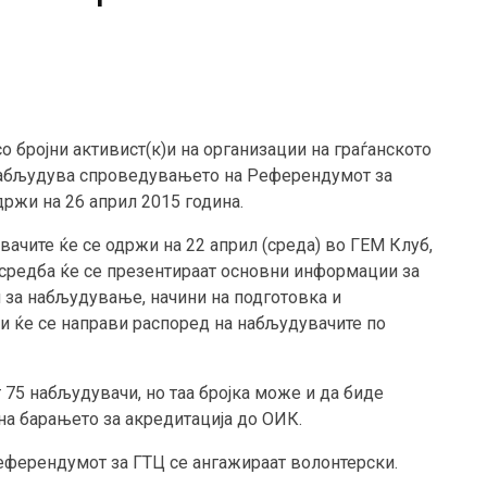
о бројни активист(к)и на организации на граѓанското
 набљудува спроведувањето на Референдумот за
држи на 26 април 2015 година.
вачите ќе се одржи на 22 април (среда) во ГЕМ Клуб,
а средба ќе се презентираат основни информации за
 за набљудување, начини на подготовка и
 ќе се направи распоред на набљудувачите по
 75 набљудувачи, но таа бројка може и да биде
а барањето за акредитација до ОИК.
еферендумот за ГТЦ се ангажираат волонтерски.