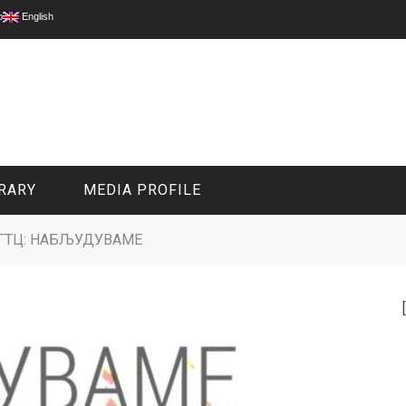
p
English
RARY
MEDIA PROFILE
ГТЦ: НАБЉУДУВАМЕ
CIVIL MEDIA PLATFORM
ONLINE CHANNELS