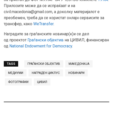
Прилозите може да се испраќаат и на
civil.macedonia@gmail.com, а доколку материјалот е
преобемен, треба да се користат онлајн сервисите за
трансфер, како
WeTransfer
.
Наградите за граѓанските новинар(к)и се дел
од проектот
Граѓански објектив
на ЦИВИЛ, финансиран
од
National Endowment for Democracy
.
TAGS
ГРАЃАНСКИ ОБЈЕКТИВ
МАКЕДОНИЈА
МЕДИУМИ
НАГРАДЕН ЦИКЛУС
НОВИНАРИ
ФОТОГРАФИИ
ЦИВИЛ