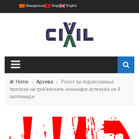
Македонски
Shqip
English
Home
›
Архива
›
Рокот за поднесување
прилози на граѓанските новинари истекува на 4
септември