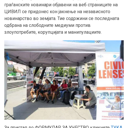
граѓанските новинари објавени на веб страниците на
ЦИВИЛ се придонес кон јакнење на независното
новинарство во земјата. Тие содржини се последната
одбрана на слободните медиуми против
злоупотребите, корупцијата и манипулациите.
За пристап до ФОРМУЛАР ЗА УЧЕСТВО кликнете
ТУКА
.