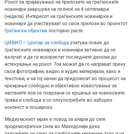
Рокот за пријавување на прилозите на граѓанските
новинари завршува на полноќ на 4 септември
(недела). Интересот на граѓанските новинарки и
новинари да учествуваат со свои прилози во проектот
Граѓански објектив
постојано расте.
ЦИВИЛ – Центар за слобода
упатува повик до
граѓанските новинарки и новинари активно да се
вклучат и да ги искористат последните денови до
истекување на рокот. Тоа можат да го направат преку
свои фотографии, видео и аудио материјали, како и
текстови, и на тој начин да придонесат во процесот на
креирање слободно и објективно известување за
настаните кои се поврзани со кршење на човековите
права и слободи и со злоупотребите во изборен
контекст и пошироко.
Медиумскиот мрак е повод за аларм до сите
продемократски сили во Македонија дека
заложбите не само на слободните медиуми, туку и на