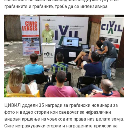
граѓанките и граѓаните, треба да се интензивира.
ЦИВИЛ додели 35 награди за граѓански новинари за
фото и видео стории кои сведочат за најразлични
видови кршење на човековите права низ целата земја.
Сите истражувачки стории и наградените прилози на