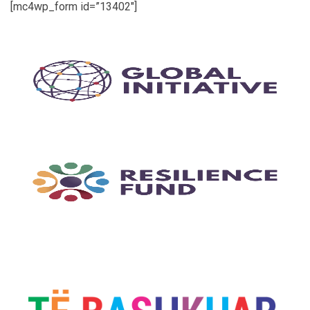
[mc4wp_form id=”13402″]