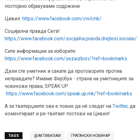
постојано објавуваме содржини:
Цивил:
https://www.facebook.com/civil.mk/
Социјална правда Сега!:
https://www.facebook.com/socijalna.pravda.drejtesi.sociale/
Сите информации за изборите:
https://www.facebook.com/sezaizbori/?ref=bookmarks
Дали сте уметник и сакате да проговорите против
неправдите? Имаме Фејсбук - страна на уметниците за
човекови права, SPEAK UP:
https://www.facebook.com/speak.up.mk/?ref=bookmarks
А за твитерџиите ова е повик да нè следат на
Twitter
, да
коментираат и ре-твитаат постови на Цивил!
TAGS
@АКТИВИЗАМ
ГРАЃАНСКИ НОВИНАР