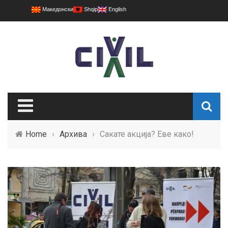
Македонски
Shqip
English
Home
›
Архива
›
Сакате акција? Еве како!