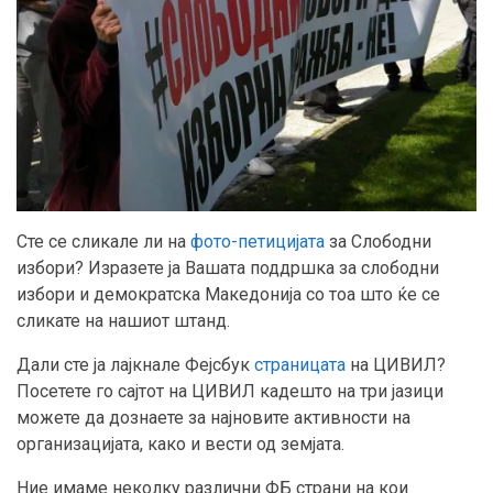
Сте се сликале ли на
фото-петицијата
за Слободни
избори? Изразете ја Вашата поддршка за слободни
избори и демократска Македонија со тоа што ќе се
сликате на нашиот штанд.
Дали сте ја лајкнале Фејсбук
страницата
на ЦИВИЛ?
Посетете го сајтот на ЦИВИЛ кадешто на три јазици
можете да дознаете за најновите активности на
организацијата, како и вести од земјата.
Ние имаме неколку различни ФБ страни на кои