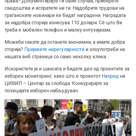
права? Документирајте ги овие случаи, приберете
сведоштва и испратете ни ги. Најдобрите трудови на
граѓанските новинари ќе бидат наградени. Наградата
за најдобра сторија изнесува 110 долари. Сè што Ви
треба е мобилен телефон и малку ентузијазам.
Можеби сакате да останете анонимни, а имате добра
сторија?
Пријавете нерегуларности
и злоупотреби на
нашата веб страница со само неколку клика.
Искористете ја и шансата и бидете дел од проектите за
изборен мониторинг, како што е проектот
Напред
на
ЦИВИЛ – Центар за слобода. Конкурирајте за
позицијата изборен набљудувач.