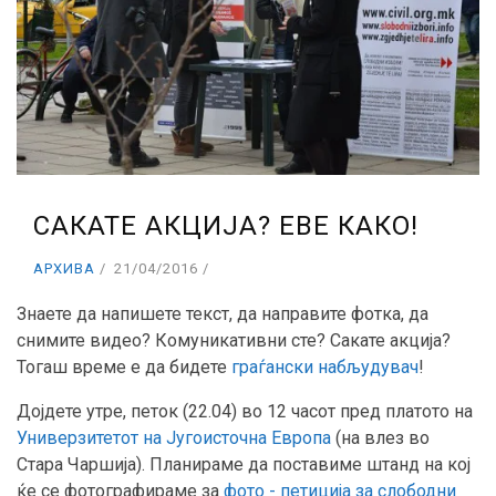
САКАТЕ АКЦИЈА? ЕВЕ КАКО!
АРХИВА
21/04/2016
Знаете да напишете текст, да направите фотка, да
снимите видео? Комуникативни сте? Сакате акција?
Тогаш време е да бидете
граѓански набљудувач
!
Дојдете утре, петок (22.04) во 12 часот пред платото на
Универзитетот на Југоисточна Европа
(на влез во
Стара Чаршија). Планираме да поставиме штанд на кој
ќе се фотографираме за
фото - петиција за слободни