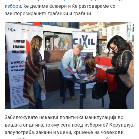
избори
, ќе делиме флаери и ќе разговараме со
заинтересираните граѓанки и граѓани.
Забележувате некаква политичка манипулација во
вашата општина, токму сега пред изборите? Корупција,
злоупотреба, закани и уцени, кршење на човекови