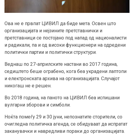
Ова не е првпат ЦИВИЛ да биде мета. Освен што
организацијата и нејзините претставнички и
претставници се постојано под напад од националисти
и радикали, па и од високи функционери на одредени
политички партии и политички структури.
Веднаш по 27-априлските настани во 2017 година,
седиштето беше ограбено, кога беа украдени лаптопи
и електронската архива на организацијата. Случајот
никогаш не е решен.
Во 2018 година, на паното на ЦИВИЛ беа испишани
вулгарни зборови и симболи.
Ноќта помеѓу 29 и 30 јуни, непознатите сторители, со
очигледна политичка агенда, се обидуваат да испратат
заканувачки и навредливи пораки до организацијата.