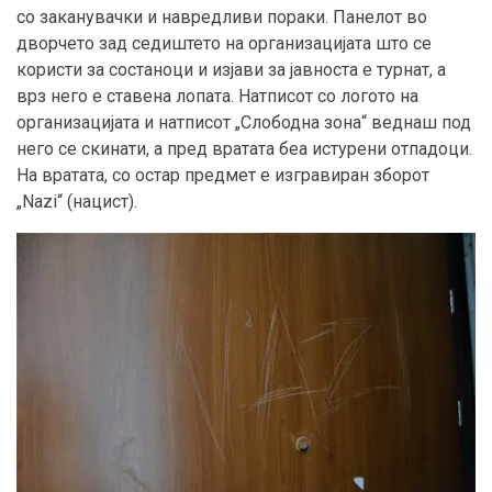
со заканувачки и навредливи пораки. Панелот во
дворчето зад седиштето на организацијата што се
користи за состаноци и изјави за јавноста е турнат, а
врз него е ставена лопата. Натписот со логото на
организацијата и натписот „Слободна зона“ веднаш под
него се скинати, а пред вратата беа истурени отпадоци.
На вратата, со остар предмет е изгравиран зборот
„Nazi“ (нацист).