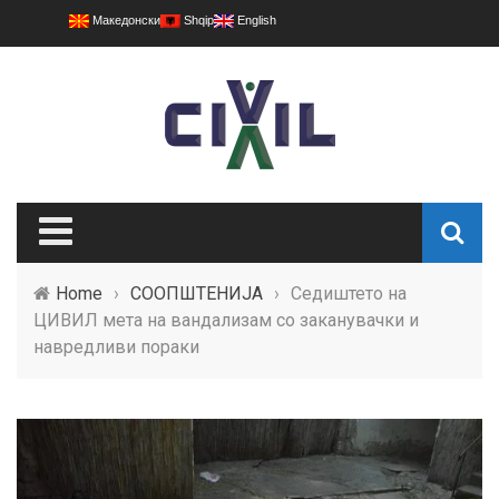
Македонски
Shqip
English
Home
›
СООПШТЕНИЈА
›
Седиштето на
ЦИВИЛ мета на вандализам со заканувачки и
навредливи пораки