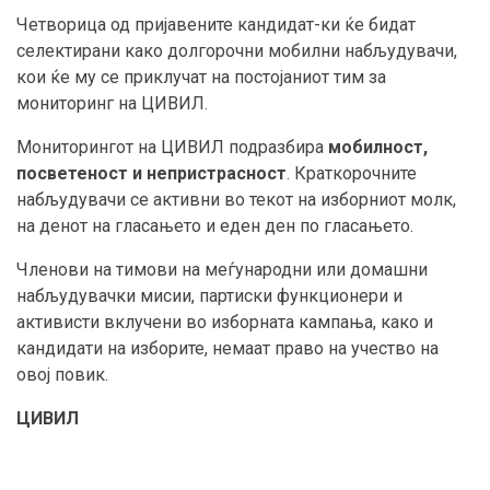
Четворица од пријавените кандидат-ки ќе бидат
селектирани како долгорочни мобилни набљудувачи,
кои ќе му се приклучат на постојаниот тим за
мониторинг на ЦИВИЛ.
Мониторингот на ЦИВИЛ подразбира
мобилност,
посветеност и непристрасност
. Краткорочните
набљудувачи се активни во текот на изборниот молк,
на денот на гласањето и еден ден по гласањето.
Членови на тимови на меѓународни или домашни
набљудувачки мисии, партиски функционери и
активисти вклучени во изборната кампања, како и
кандидати на изборите, немаат право на учество на
овој повик.
ЦИВИЛ