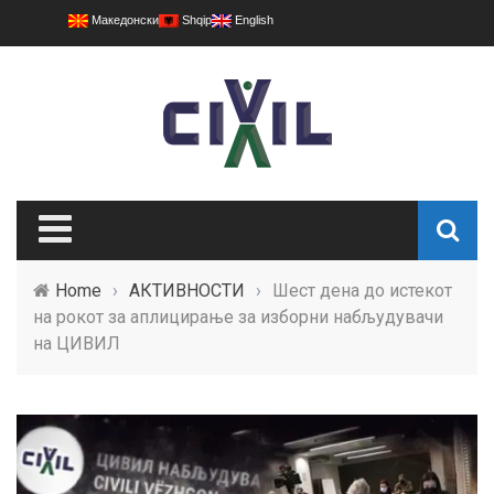
Македонски
Shqip
English
Home
›
АКТИВНОСТИ
›
Шест дена до истекот
на рокот за аплицирање за изборни набљудувачи
на ЦИВИЛ