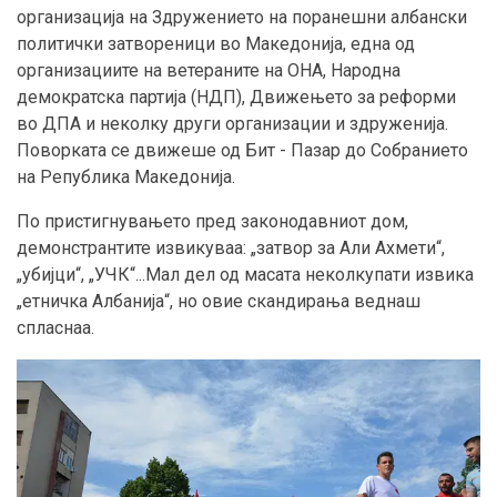
организација на Здружението на поранешни албански
политички затвореници во Македонија, една од
организациите на ветераните на ОНА, Народна
демократска партија (НДП), Движењето за реформи
во ДПА и неколку други организации и здруженија.
Поворката се движеше од Бит - Пазар до Собранието
на Република Македонија.
По пристигнувањето пред законодавниот дом,
демонстрантите извикуваа: „затвор за Али Ахмети“,
„убијци“, „УЧК“...Мал дел од масата неколкупати извика
„етничка Албанија“, но овие скандирања веднаш
спласнаа.