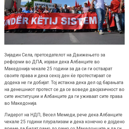
Зијадин Села, претседателот на Движењето за
реформи во ДПА, изјави дека Албанците во
Македонија чекале 25 години за да си ги остварат
своите права и дека секој ден ќе протестираат се
додека не ги добијат. Тој истакна дека дел од барањата
на денешниот протест се да се воведе двојазичност во
сите институции и Албанците да ги уживаат сите права
во Македонија.
Лидерот на НДП, Весел Мемеди, рече дека Албанците
чекале 25 години плурализам и дека конечно е дојдено
време да бидат рамо до рамо со Македонците и да ги