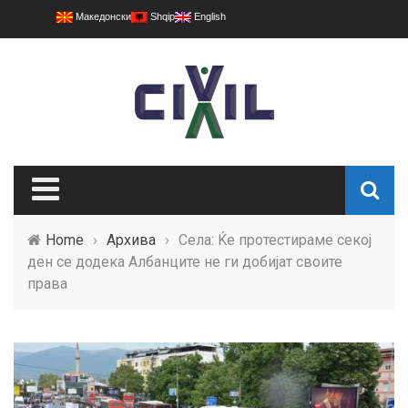
Македонски
Shqip
English
Home
›
Архива
›
Села: Ќе протестираме секој
ден се додека Албанците не ги добијат своите
права