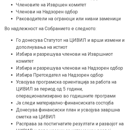
Членовите на Извршен комитет
Членови на Надзорен одбор
Раководители на ограноци или нивни заменици
Во надлежност на Собранието е следното:
Го донесува Статутот на ЦИВИЛ и врши измени и
дополнувања на истиот
Избира и разрешува членови на Извршниот
комитет
Избира и разрешува членови на Надзорен одбор
Избира Претседател на Надзорен одбор
Усвојува програмска ориентација за работа на
ЦИВИЛ за период од 5 години,
операционализирано во годишните програми
Ја следи материјално-финансиската состојба
Донесува финансиски план и усвојува завршна
сметка на ЦИВИЛ
Расправа за постигнатите резултати и развојот на