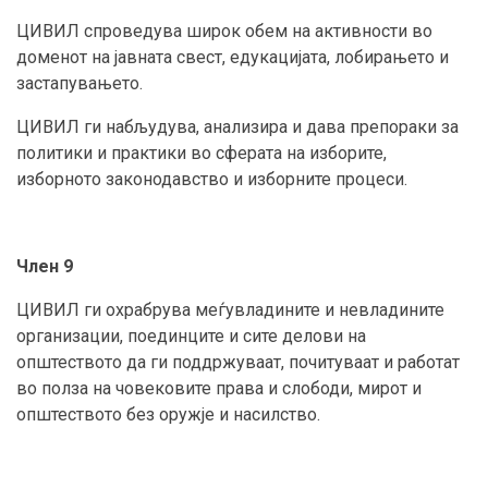
ЦИВИЛ спроведува широк обем на активности во
доменот на јавната свест, едукацијата, лобирањето и
застапувањето.
ЦИВИЛ ги набљудува, анализира и дава препораки за
политики и практики во сферата на изборите,
изборното законодавство и изборните процеси.
Член 9
ЦИВИЛ ги охрабрува меѓувладините и невладините
организации, поединците и сите делови на
општеството да ги поддржуваат, почитуваат и работат
во полза на човековите права и слободи, мирот и
општеството без оружје и насилство.