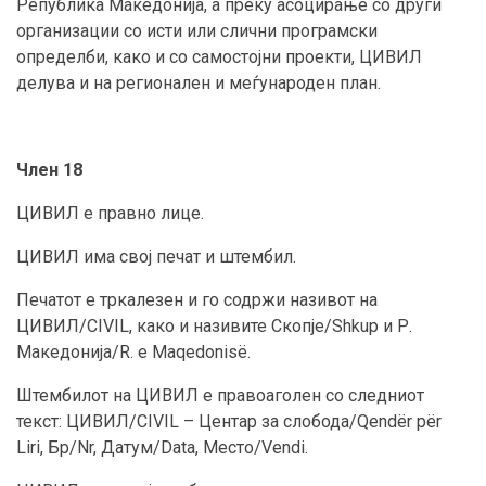
Република Македонија, а преку асоцирање со други
организации со исти или слични програмски
определби, како и со самостојни проекти, ЦИВИЛ
делува и на регионален и меѓународен план.
Член 18
ЦИВИЛ е правно лице.
ЦИВИЛ има свој печат и штембил.
Печатот е тркалезен и го содржи називот на
ЦИВИЛ/CIVIL, како и називите Скопје/Shkup и Р.
Македонија/R. e Maqedonisë.
Штембилот на ЦИВИЛ е правоаголен со следниот
текст: ЦИВИЛ/CIVIL – Центар за слобода/Qendër për
Liri, Бр/Nr, Датум/Data, Место/Vendi.