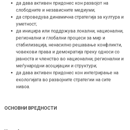
да дава активен придонес кон развојот на
слободните и независните медиуми;
да спроведува динамична стратегија за култура и
уметност;
да иницира или поддржува локални, национални,
регионални и глобални процеси за мир и
стабилизација, ненасилно решавање конфликти,
човекови права и демократија преку односи со
јавноста и членство во национални, регионални и
меѓународни асоцијации и структури;
да дава активен придонес кон интегрирање на
екологијата во развојните стратегии на сите
нивоа.
ОСНОВНИ ВРЕДНОСТИ