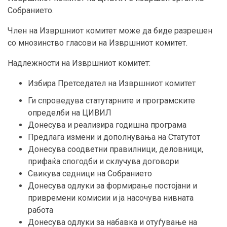
Собранието.
Член на Извршниот комитет може да биде разрешен
со мнозинство гласови на Извршниот комитет.
Надлежности на Извршниот комитет:
Избира Претседател на Извршниот комитет
Ги спроведува статутарните и програмските
определби на ЦИВИЛ
Донесува и реализира годишна програма
Предлага измени и дополнувања на Статутот
Донесува соодветни правилници, деловници,
прифаќа спогодби и склучува договори
Свикува седници на Собранието
Донесува одлуки за формирање постојани и
привремени комисии и ја насочува нивната
работа
Донесува одлуки за набавка и отуѓување на