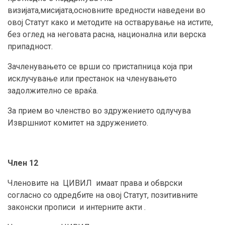
визијата,мисијата,основните вредности наведени во
овој Статут како и методите на остварување на истите,
без оглед на неговата расна, национална или верска
припадност.
Зачленувањето се врши со пристапница која при
исклучување или престанок на членувањето
задолжително се враќа.
За прием во членство во здружението одлучува
Извршниот комитет на здружението.
Член 12
Членовите на ЦИВИЛ имаат права и обврски
согласно со одредбите на овој Статут, позитивните
законски прописи и интерните акти .