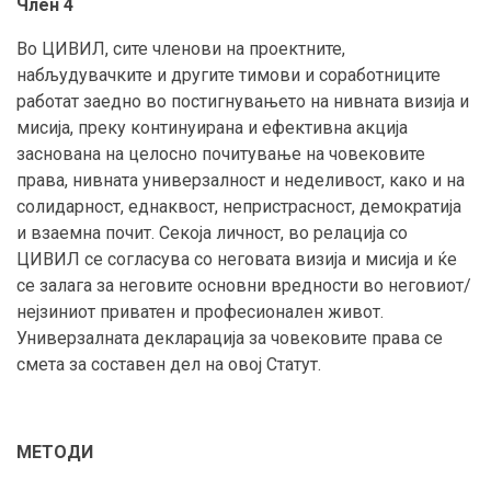
Член 4
Во ЦИВИЛ, сите членови на проектните,
набљудувачките и другите тимови и соработниците
работат заедно во постигнувањето на нивната визија и
мисија, преку континуирана и ефективна акција
заснована на целосно почитување на човековите
права, нивната универзалност и неделивост, како и на
солидарност, еднаквост, непристрасност, демократија
и взаемна почит. Секоја личност, во релација со
ЦИВИЛ се согласува со неговата визија и мисија и ќе
се залага за неговите основни вредности во неговиот/
нејзиниот приватен и професионален живот.
Универзалната декларација за човековите права се
смета за составен дел на овој Статут.
МЕТОДИ