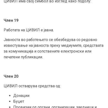
ЦИВИЛ има свој симбол во изглед како подолу:
Член 19
Работата на ЦИВИЛ е јавна.
Јавноста во работењето се обезбедува со редовно
известување на јавноста преку медиумите, средствата
за комуникација и сопствените електронски или
печатени публикации.
Член 20
ЦИВИЛ остварува средства од:
Донации
Буџет
Провизии од органи, организации, заедници и