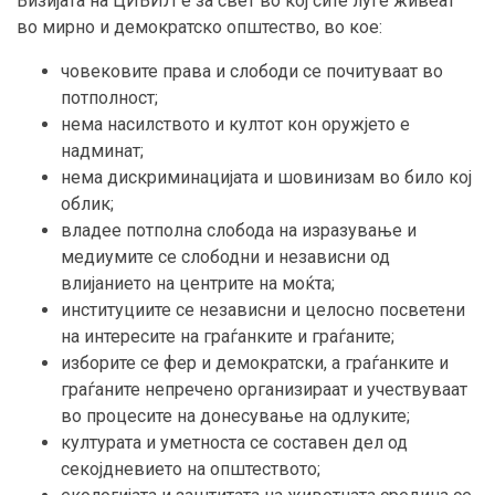
Визијата на ЦИВИЛ е за свет во кој сите луѓе живеат
во мирно и демократско општество, во кое:
човековите права и слободи се почитуваат во
потполност;
нема насилството и култот кон оружјето е
надминат;
нема дискриминацијата и шовинизам во било кој
облик;
владее потполна слобода на изразување и
медиумите се слободни и независни од
влијанието на центрите на моќта;
институциите се независни и целосно посветени
на интересите на граѓанките и граѓаните;
изборите се фер и демократски, а граѓанките и
граѓаните непречено организираат и учествуваат
во процесите на донесување на одлуките;
културата и уметноста се составен дел од
секојдневието на општеството;