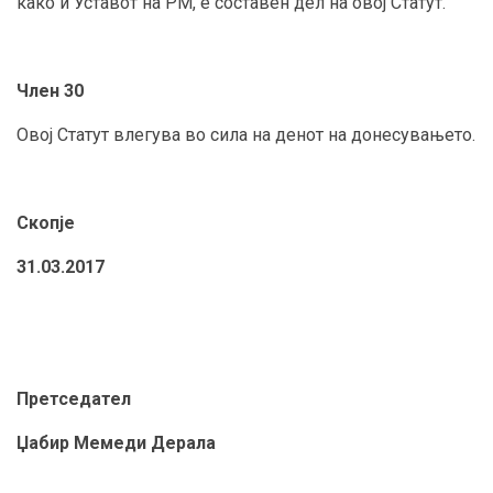
како и Уставот на РМ, е составен дел на овој Статут.
Член 30
Овој Статут влегува во сила на денот на донесувањето.
Скопје
31.03.201
Претседател
Џабир Мемеди
Дерала