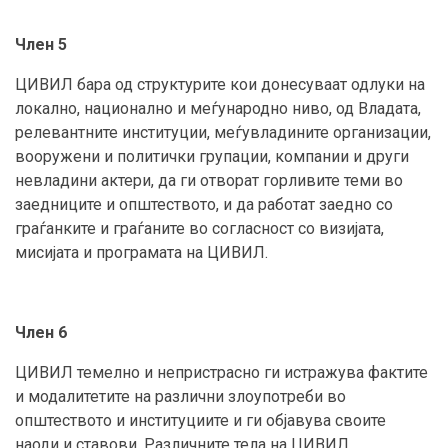
Член 5
ЦИВИЛ бара од структурите кои донесуваат одлуки на
локално, национално и меѓународно ниво, од Владата,
релевантните институции, меѓувладините организации,
вооружени и политички групации, компании и други
невладини актери, да ги отворат горливите теми во
заедниците и општеството, и да работат заедно со
граѓанките и граѓаните во согласност со визијата,
мисијата и програмата на ЦИВИЛ.
Член 6
ЦИВИЛ темелно и непристрасно ги истражува фактите
и модалитетите на различни злоупотреби во
општеството и институциите и ги објавува своите
наоди и ставови. Различните тела на ЦИВИЛ,