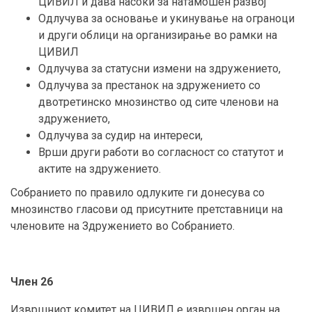
ЦИВИЛ и дава насоки за натамошен развој
Одлучува за основање и укинување на ограноци
и други облици на организирање во рамки на
ЦИВИЛ
Одлучува за статусни измени на здружението,
Одлучува за престанок на здружението со
двотретинско мнозинство од сите членови на
здружението,
Одлучува за судир на интереси,
Врши други работи во согласност со статутот и
актите на здружението.
Собранието по правило одлуките ги донесува со
мнозинство гласови од присутните претставници на
членовите на Здружението во Собранието.
Член 26
Извршниот комитет на ЦИВИЛ е извршен орган на