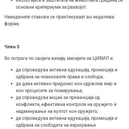
екологијата и заштитата на животната средина се
основни критериуми за развојот.
Наведените ставови се практикуваат во неделива
форма.
Член 3
Во потрага по својата визија, мисијата на ЦИВИЛ е:
да спроведува активна едукација, промоција и
одбрана на човековите права и слободи;
да дава активен придонес кон одржлив мир и
кон процесите за помирување;
да спроведува акции за превенција од
конфликти, ефективна контрола на оружјето и
надминување на култот кон оружјето;
да спроведува активна едукација, промоција и
одбрана на слободата на изразување