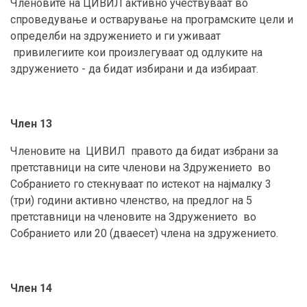
Членовите на ЦИВИЛ активно учествуваат во
спроведување и остварување на програмските цели и
определби на здружението и ги уживаат
привилегиите кои произлегуваат од одлуките на
здружението - да бидат избирани и да избираат.
Член 13
Членовите на ЦИВИЛ правото да бидат избрани за
претставници на сите членови на Здружението во
Собранието го стекнуваат по истекот на најмалку 3
(три) години активно членство, на предлог на 5
претставници на членовите на Здружението во
Собранието или 20 (дваесет) члена на здружението.
Член 14