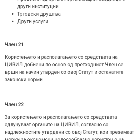
други институции
Трговски друштва
Други услуги
Член 21
Користењето и располагањето со средствата на
ЦИВИЛ добиени по основ од претходниот Член се
врши на начин утврден со овој Статут и останатите
законски норми.
Член 22
За користењето и располагањето со средствата
одлучуваат органите на ЦИВИЛ, согласно со
надлежностите утврдени со овој Статут, кои преземаат
мерки за економски целесообразно користење на