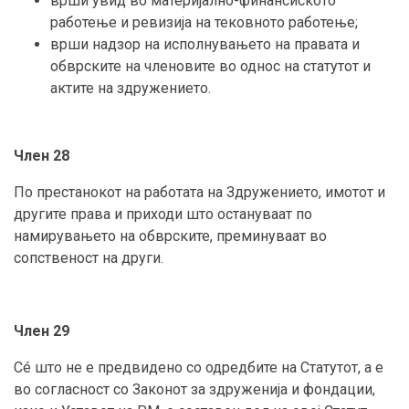
врши увид во материјално-финансиското
работење и ревизија на тековното работење;
врши надзор на исполнувањето на правата и
обврските на членовите во однос на статутот и
актите на здружението.
Член 28
По престанокот на работата на Здружението, имотот и
другите права и приходи што остануваат по
намирувањето на обврските, преминуваат во
сопственост на други.
Член 29
Сé што не е предвидено со одредбите на Статутот, а е
во согласност со Законот за здруженија и фондации,