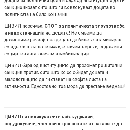
децата за политички цели и бара од институциите да ги
санкционираат сите што ги вовлекуваат децата во
политиката на било кој начин.
ЦИВИЛ порачува:
СТОП за политичката злоупотреба
и индоктринација на децата!
Не смееме да
дозволиме развојот на децата да биде контаминиран
со идеолошки, политички, етнички, верски, родов или
социјален антагонизам и мобилизација.
ЦИВИЛ бара од институциите да преземат решителни
санкции против сите што ќе се обидат децата и
малолетниците да ги стават на својата листа на
активности. Едноставно, тоа мора да престане веднаш!
ЦИВИЛ ги повикува сите набљудувачи,
поддржувачи, членови и граѓанките и граѓаните да