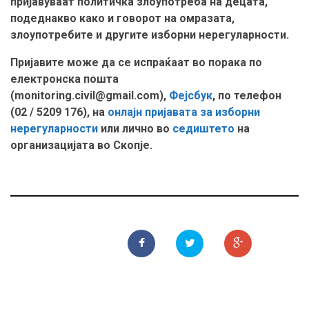
пријавуваат политичка злоупотреба на децата,
подеднакво како и говорот на омразата,
злоупотребите и другите изборни нерегуларности.
Пријавите може да се испраќаат во порака по
електронска пошта
(monitoring.civil@gmail.com),
Фејсбук
, по телефон
(02 / 5209 176), на
онлајн пријавата за изборни
нерегуларности
или лично во
седиштето
на
организацијата во Скопје.