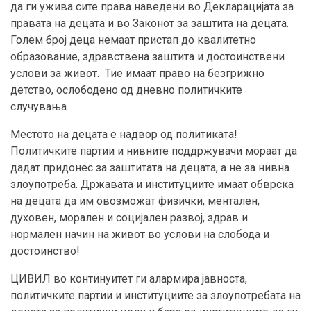
да ги ужива сите права наведени во Декларацијата за
правата на децата и во Законот за заштита на децата.
Голем број деца немаат пристап до квалитетно
образование, здравствена заштита и достоинствени
услови за живот. Тие имаат право на безгрижно
детство, ослободено од дневно политичките
случувања.
Местото на децата е надвор од политиката!
Политичките партии и нивните поддржувачи мораат да
дадат придонес за заштитата на децата, а не за нивна
злоупотреба. Државата и институциите имаат обврска
на децата да им овозможат физички, ментален,
духовен, морален и социјален развој, здрав и
нормален начин на живот во услови на слобода и
достоинство!
ЦИВИЛ во континуитет ги алармира јавноста,
политичките партии и институциите за злоупотребата на