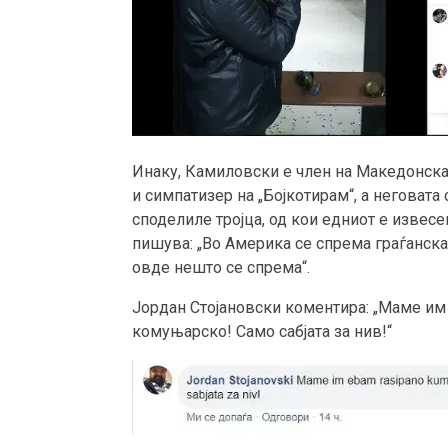
Инаку, Камиловски е член на Македонскат
и симпатизер на „Бојкотирам“, а неговата о
споделиле тројца, од кои едниот е извесе
пишува: „Во Америка се спрема граѓанска 
овде нешто се спрема“.
Јордан Стојановски коментира: „Маме им 
комуњарско! Само сабјата за нив!“