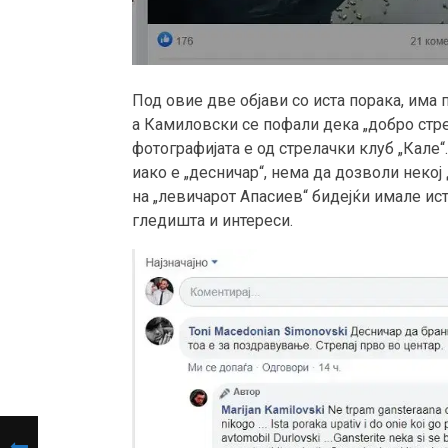
Под овие две објави со иста порака, има
а Камиловски се пофали дека „добро стре
фотографијата е од стрелачки клуб „Кале“.
иако е „десничар“, нема да дозволи некој
на „левичарот Апасиев“ бидејќи имале ис
гледишта и интереси.