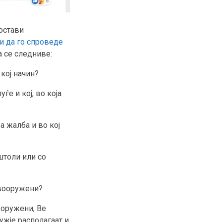
остави
и да го спроведе
 се следниве:
 кој начин?
ѓе и кој, во која
 жалба и во кој
штоли или со
 вооружени?
ооружени, Ве
ружје располагаат и