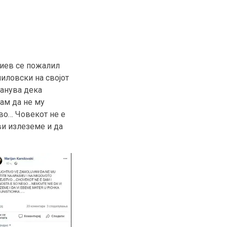
сиев се пожалил
иловски на својот
канува дека
вам да не му
тво… Човекот не е
 ви излеземе и да