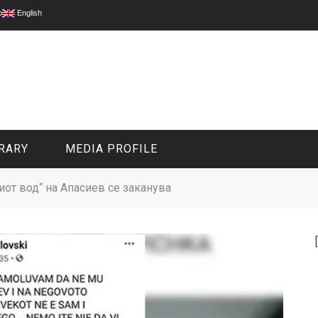
p
English
RARY
MEDIA PROFILE
иот вод“ на Апасиев се заканува
CIVIL MEDIA PLATFORM
ONLINE CHANNELS