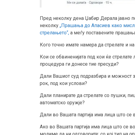
Пред неколку дена Џабир Дерала јавно п
неколку
„Прашања до Апасиев како мисл
стрелањето“,
а меѓу поставените прашања
Кого точно имате намера да стрелате и на
Кои се обвиненијата под кои ќе стрелате лу
процедура ги донесе тие пресуди?
Дали Вашиот суд подразбира и можност за
рок, под кои услови?
Дали планирате да стрелате со пушки, пи
автоматско оружје?
Дали во Вашата партија има лица што се
Ако во Вашата партија има лица што се в
молиме да ни одговорите: со кој тип на о