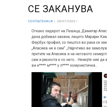
СЕ ЗАКАНУВА
СООПШТЕНИЈА
28/07/2020
Откако лидерот на Левица, Димитар Апа
дека добивал закани, лицето Маријан Кам
Фејсбук профил, со пиштол во рака се за
„Апасиев не е сам“: „Најучтиво ве замолу
претите на Апасиев и на неговото семејс
сам и јавноста е со него… Немојте ние да
ви е**** м**** у п**** комунистичка…