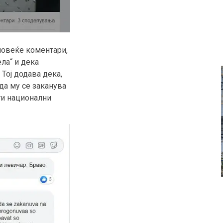
 повеќе коментари,
ла“ и дека
 Тој додава дека,
 да му се заканува
ти национални