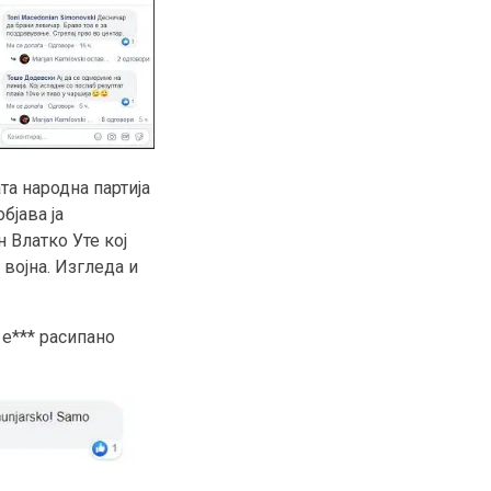
а народна партија
бјава ја
н Влатко Уте кој
војна. Изгледа и
е*** расипано