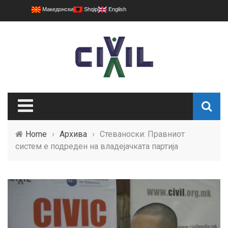
Македонски
Shqip
English
Home
›
Архива
›
Стеваноски: Правниот
систем е подреден на владејачката партија