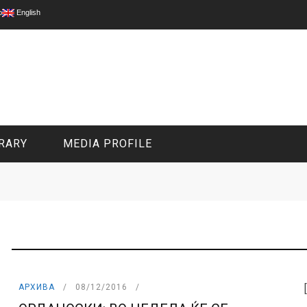
p
English
RARY
MEDIA PROFILE
CIVIL MEDIA PLATFORM
ONLINE CHANNELS
И
АРХИВА
08/12/2016