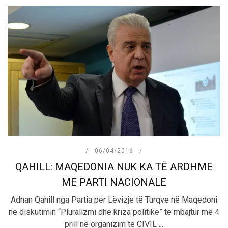
06/04/2016
QAHILL: MAQEDONIA NUK KA TË ARDHME
ME PARTI NACIONALE
Adnan Qahill nga Partia për Lëvizje të Turqve në Maqedoni
në diskutimin “Pluralizmi dhe kriza politike” të mbajtur më 4
prill në organizim të CIVIL ...