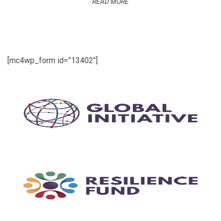
READ MORE
[mc4wp_form id=”13402″]