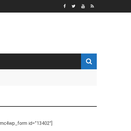
[mc4wp_form id=”13402″]