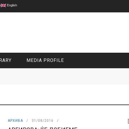
p
English
RARY
MEDIA PROFILE
CIVIL MEDIA PLATFORM
ONLINE CHANNELS
АРХИВА
31/08/2016