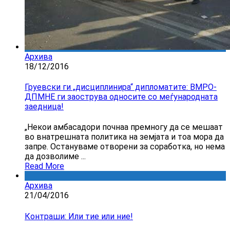
Архива
18/12/2016
Груевски ги „дисциплинира“ дипломатите: ВМРО-
ДПМНЕ ги заострува односите со меѓународната
заедница!
„Некои амбасадори почнаа премногу да се мешаат
во внатрешната политика на земјата и тоа мора да
запре. Остануваме отворени за соработка, но нема
да дозволиме ...
Read More
Архива
21/04/2016
Контраши: Или тие или ние!