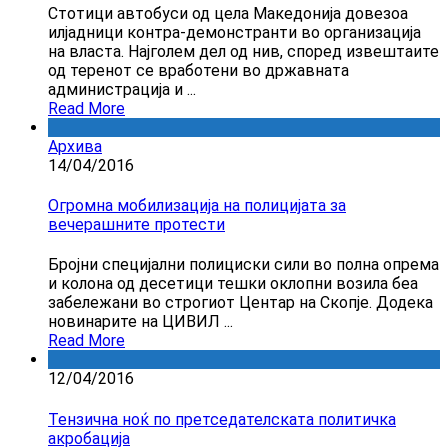
Стотици автобуси од цела Македонија довезоа
илјадници контра-демонстранти во организација
на власта. Најголем дел од нив, според извештаите
од теренот се вработени во државната
администрација и ...
Read More
Архива
14/04/2016
Огромна мобилизација на полицијата за
вечерашните протести
Бројни специјални полициски сили во полна опрема
и колона од десетици тешки оклопни возила беа
забележани во строгиот Центар на Скопје. Додека
новинарите на ЦИВИЛ ...
Read More
12/04/2016
Тензична ноќ по претседателската политичка
акробација