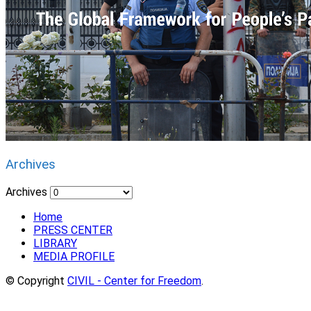
Archives
Archives
Home
PRESS CENTER
LIBRARY
MEDIA PROFILE
© Copyright
CIVIL - Center for Freedom
.