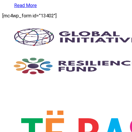
Read More
[mc4wp_form id=”13402″]