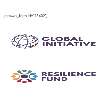
[mc4wp_form id=”13402″]