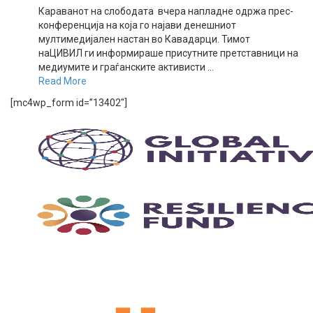
Караванот на слободата вчера напладне одржа прес-
конференција на која го најави денешниот
мултимедијален настан во Кавадарци. Тимот
наЦИВИЛ ги информираше присутните претставници на
медиумите и граѓанските активисти ...
Read More
[mc4wp_form id=”13402″]