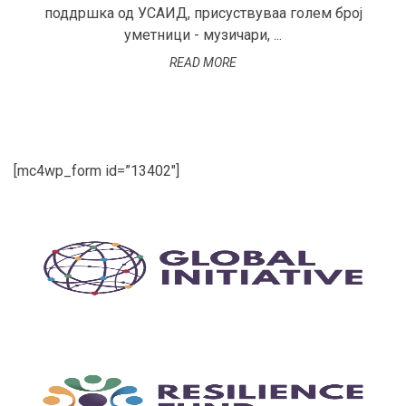
поддршка од УСАИД, присуствуваа голем број
уметници - музичари, ...
READ MORE
[mc4wp_form id=”13402″]