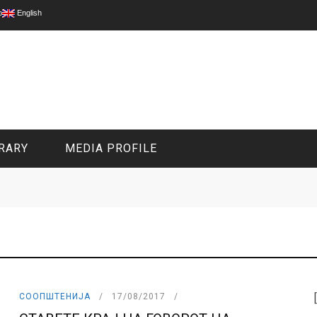
p
English
RARY
MEDIA PROFILE
CIVIL MEDIA PLATFORM
ONLINE CHANNELS
СООПШТЕНИЈА
17/08/2017