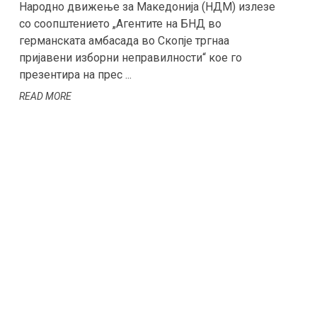
Народно движење за Македонија (НДМ) излезе
со соопштението „Агентите на БНД во
германската амбасада во Скопје тргнаа
пријавени изборни неправилности“ кое го
презентира на прес ...
READ MORE