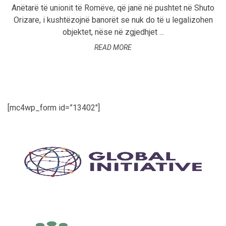
Anëtarë të unionit të Romëve, që janë në pushtet në Shuto
Orizare, i kushtëzojnë banorët se nuk do të u legalizohen
objektet, nëse në zgjedhjet ...
READ MORE
[mc4wp_form id=”13402″]