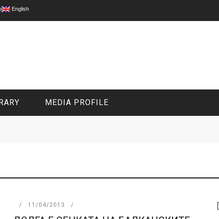
p
English
RARY
MEDIA PROFILE
CIVIL MEDIA PLATFORM
ONLINE CHANNELS
11/04/2013