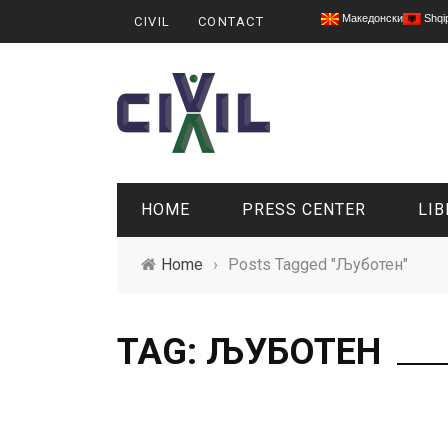
Македонски
Shqi
CIVIL
CONTACT
HOME
PRESS CENTER
LIB
Home
›
Posts Tagged "Љуботен"
TAG: ЉУБОТЕН