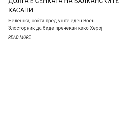
ДОЛГА Е СЕНКАТА НА БАЛКАНСКИТЕ
КАСАПИ
Белешка, ноќта пред уште еден Воен
Злосторник да биде пречекан како Херој
READ MORE