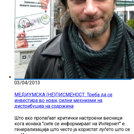
03/04/2013
МЕДИУМСКА (НЕ)ПИСМЕНОСТ: Треба да се
инвестира во нови, силни мехнизми на
дистрибуција на содржина
Што ако пропаѓаат критички настроени весници
кога ионака "сите се информираат на Интернет" е
генерализација што често ја користат луѓето што се