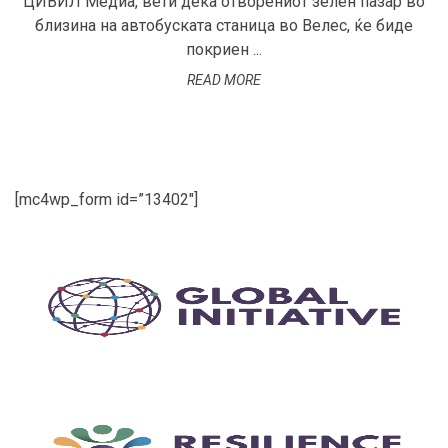
ЦИВИЛ Медиа, вети дека отворениот зелен пазар во
близина на автобуската станица во Велес, ќе биде
покриен ...
READ MORE
[mc4wp_form id=”13402″]