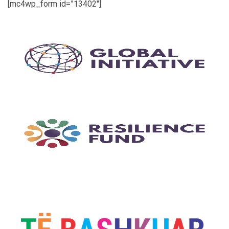
[mc4wp_form id=”13402″]