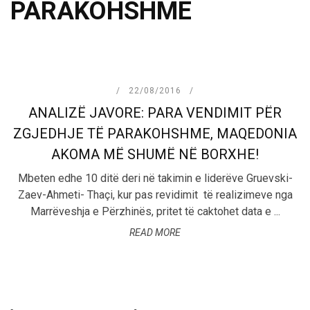
PARAKOHSHME
22/08/2016
ANALIZË JAVORE: PARA VENDIMIT PËR
ZGJEDHJE TË PARAKOHSHME, MAQEDONIA
AKOMA MË SHUMË NË BORXHE!
Mbeten edhe 10 ditë deri në takimin e liderëve Gruevski-
Zaev-Ahmeti- Thaçi, kur pas revidimit të realizimeve nga
Marrëveshja e Përzhinës, pritet të caktohet data e ...
READ MORE