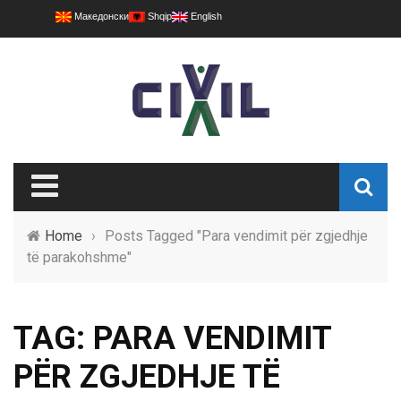
Македонски
Shqip
English
Home
›
Posts Tagged "Para vendimit për zgjedhje
të parakohshme"
TAG: PARA VENDIMIT
PËR ZGJEDHJE TË