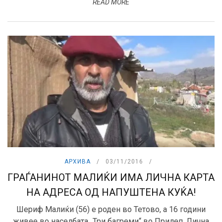
READ MORE
АРХИВА
03/11/2016
ГРАЃАНИНОТ МАЛИЌИ ИМА ЛИЧНА КАРТА
НА АДРЕСА ОД НАПУШТЕНА КУЌА!
Шериф Малиќи (56) е роден во Тетово, а 16 години
живее во населбата „Три багреми“ во Прилеп. Лична