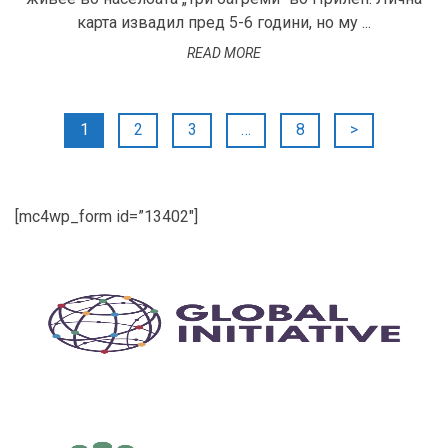
карта извадил пред 5-6 години, но му ...
READ MORE
Posts
1
2
3
…
8
>
pagination
[mc4wp_form id=”13402″]