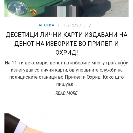
АРХИВА
15/12/2016
ДЕСЕТИЦИ ЛИЧНИ КАРТИ ИЗДАВАНИ НА
ДЕНОТ НА ИЗБОРИТЕ ВО ПРИЛЕП И
ОХРИД!
На 11-ти декември, денот на изборите многу граѓан(к)и
излегуваa со лични карти, од управните служби на
полициските станици во Прилеп и Охрид. Како што
пишува ...
READ MORE