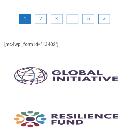
Posts
1
2
3
…
5
>
pagination
[mc4wp_form id=”13402″]