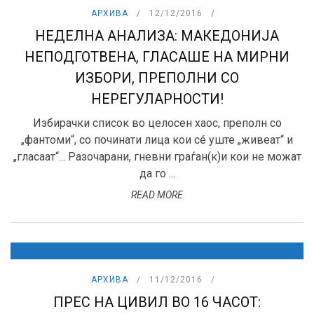
АРХИВА
12/12/2016
НЕДЕЛНА АНАЛИЗА: МАКЕДОНИЈА
НЕПОДГОТВЕНА, ГЛАСАШЕ НА МИРНИ
ИЗБОРИ, ПРЕПОЛНИ СО
НЕРЕГУЛАРНОСТИ!
Избирачки список во целосен хаос, преполн со
„фантоми“, со починати лица кои сé уште „живеат“ и
„гласаат“... Разочарани, гневни граѓан(к)и кои не можат
да го ...
READ MORE
АРХИВА
11/12/2016
ПРЕС НА ЦИВИЛ ВО 16 ЧАСОТ: