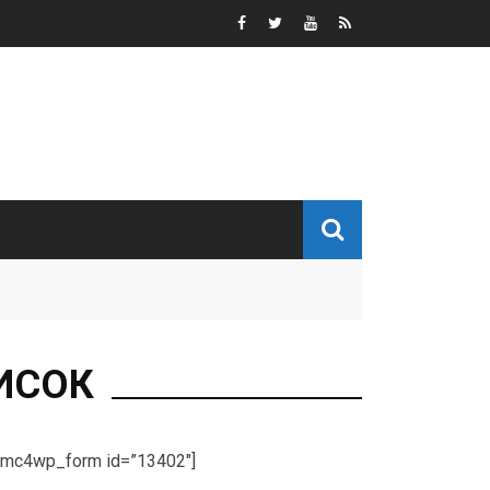
ИСОК
[mc4wp_form id=”13402″]