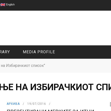
p
English
RARY
MEDIA PROFILE
 на Избирачкиот список"
CIVIL MEDIA PLATFORM
ONLINE CHANNELS
АЊЕ НА ИЗБИРАЧКИОТ СП
АРХИВА
19/07/2016