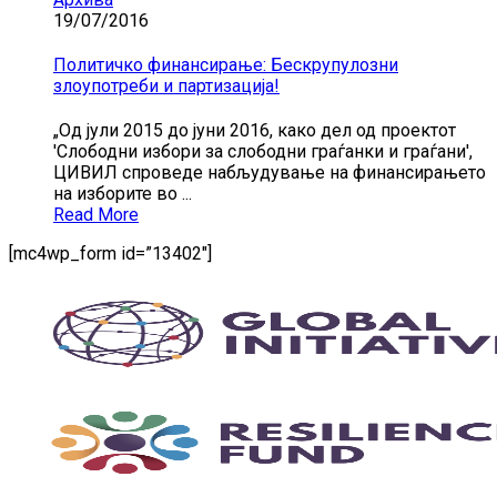
19/07/2016
Политичко финансирање: Бескрупулозни
злоупотреби и партизација!
„Од јули 2015 до јуни 2016, како дел од проектот
'Слободни избори за слободни граѓанки и граѓани',
ЦИВИЛ спроведе набљудување на финансирањето
на изборите во ...
Read More
[mc4wp_form id=”13402″]