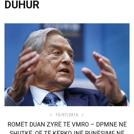
DUHUR
15/07/2016
ROMËT DUAN ZYRË TË VMRO – DPMNE NË
SHUTKË, QË TË KËRKOJNË PUNËSIME NË