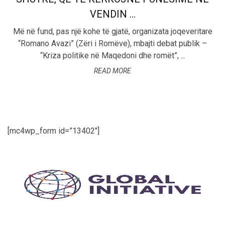
VENDIN ...
Më në fund, pas një kohe të gjatë, organizata joqeveritare
“Romano Avazi” (Zëri i Romëve), mbajti debat publik –
“Kriza politike në Maqedoni dhe romët”, ...
READ MORE
[mc4wp_form id=”13402″]