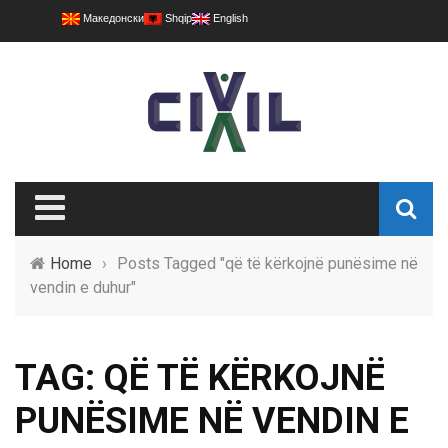
Македонски
Shqip
English
Home
›
Posts Tagged "që të kërkojnë punësime në
vendin e duhur"
TAG: QË TË KËRKOJNË
PUNËSIME NË VENDIN E