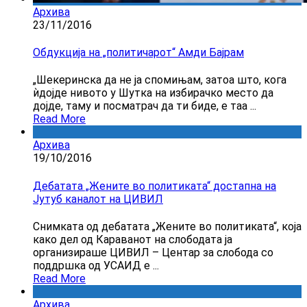
Архива
23/11/2016
Обдукција на „политичарот“ Амди Бајрам
„Шекеринска да не ја спомињам, затоа што, кога
ѝдојде нивото у Шутка на избирачко место да
дојде, таму и посматрач да ти биде, е таа ...
Read More
Архива
19/10/2016
Дебатата „Жените во политиката“ достапна на
Јутуб каналот на ЦИВИЛ
Снимката од дебатата „Жените во политиката“, која
како дел од Караванот на слободата ја
организираше ЦИВИЛ – Центар за слобода со
поддршка од УСАИД е ...
Read More
Архива