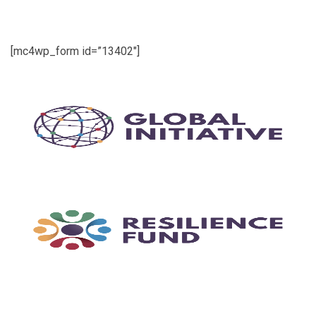
[mc4wp_form id=”13402″]