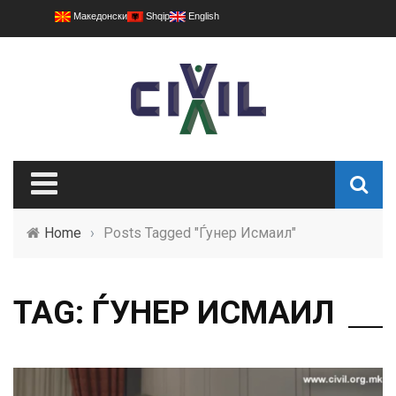
Македонски
Shqip
English
Home
›
Posts Tagged "Ѓунер Исмаил"
TAG: ЃУНЕР ИСМАИЛ