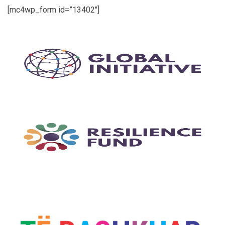
[mc4wp_form id=”13402″]