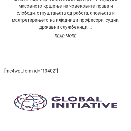
масовното кршење на човековите права и
слободи, отпуштањата од работа, апсењата и
малтретирањето на илјадници професори, судии,
државни службеници, ...
READ MORE
[mc4wp_form id=”13402″]