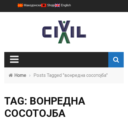
Македонски
Shqip
English
Home
›
Posts Tagged "вонредна сосотојба"
TAG: ВОНРЕДНА
СОСОТОЈБА