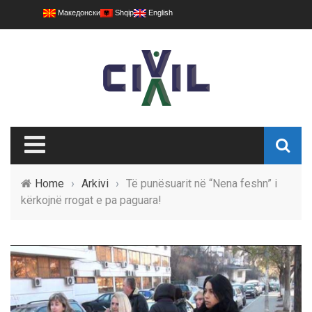
Македонски
Shqip
English
Home
›
Arkivi
›
Të punësuarit në “Nena feshn” i
kërkojnë rrogat e pa paguara!