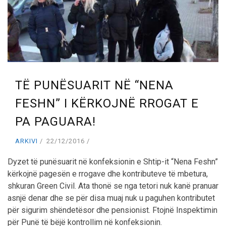
TË PUNËSUARIT NË “NENA
FESHN” I KËRKOJNË RROGAT E
PA PAGUARA!
ARKIVI
22/12/2016
Dyzet të punësuarit në konfeksionin e Shtip-it “Nena Feshn”
kërkojnë pagesën e rrogave dhe kontributeve të mbetura,
shkuran Green Civil. Ata thonë se nga tetori nuk kanë pranuar
asnjë denar dhe se për disa muaj nuk u paguhen kontributet
për sigurim shëndetësor dhe pensionist. Ftojnë Inspektimin
për Punë të bëjë kontrollim në konfeksionin.