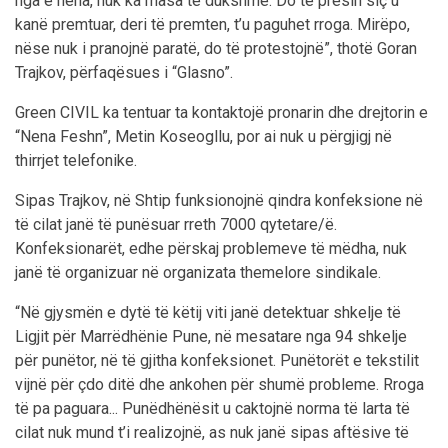
nga e hëna, nuk ka masa të dukshme. Do të presin siç u
kanë premtuar, deri të premten, t’u paguhet rroga. Mirëpo,
nëse nuk i pranojnë paratë, do të protestojnë”, thotë Goran
Trajkov, përfaqësues i “Glasno”.
Green CIVIL ka tentuar ta kontaktojë pronarin dhe drejtorin e
“Nena Feshn”, Metin Koseogllu, por ai nuk u përgjigj në
thirrjet telefonike.
Sipas Trajkov, në Shtip funksionojnë qindra konfeksione në
të cilat janë të punësuar rreth 7000 qytetare/ë.
Konfeksionarët, edhe përskaj problemeve të mëdha, nuk
janë të organizuar në organizata themelore sindikale.
“Në gjysmën e dytë të këtij viti janë detektuar shkelje të
Ligjit për Marrëdhënie Pune, në mesatare nga 94 shkelje
për punëtor, në të gjitha konfeksionet. Punëtorët e tekstilit
vijnë për çdo ditë dhe ankohen për shumë probleme. Rroga
të pa paguara... Punëdhënësit u caktojnë norma të larta të
cilat nuk mund t’i realizojnë, as nuk janë sipas aftësive të