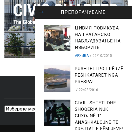
ПРЕПОРАЧУВАМЕ:
ЦИВИЛ ПОВИКУВА
НА ГРАЃАНСКО
НАБЉУДУВАЊЕ НА
ИЗБОРИТЕ
АРХИВА
09/10/2015
PUSHTETI PO I PËRZË
PESHKATARËT NGA
PRESPA!
22/02/2016
ARCHIVES
CIVIL: SHTETI DHE
Archives
SHOQËRIA NUK
GUXOJNË T’I
ANASHKALOJNË TË
DREJTAT E FËMIJËVE!