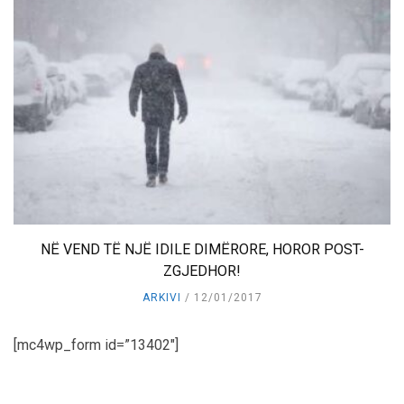
NË VEND TË NJË IDILE DIMËRORE, HOROR POST-
ZGJEDHOR!
ARKIVI
12/01/2017
[mc4wp_form id=”13402″]