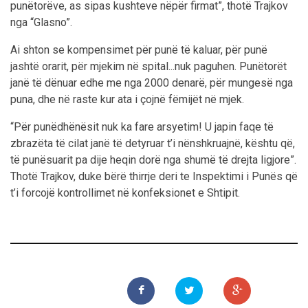
punëtorëve, as sipas kushteve nëpër firmat”, thotë Trajkov
nga “Glasno”.
Ai shton se kompensimet për punë të kaluar, për punë
jashtë orarit, për mjekim në spital...nuk paguhen. Punëtorët
janë të dënuar edhe me nga 2000 denarë, për mungesë nga
puna, dhe në raste kur ata i çojnë fëmijët në mjek.
“Për punëdhënësit nuk ka fare arsyetim! U japin faqe të
zbrazëta të cilat janë të detyruar t’i nënshkruajnë, kështu që,
të punësuarit pa dije heqin dorë nga shumë të drejta ligjore”.
Thotë Trajkov, duke bërë thirrje deri te Inspektimi i Punës që
t’i forcojë kontrollimet në konfeksionet e Shtipit.