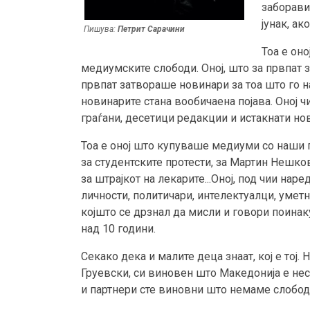
заборави 
јунак, ак
Пишува:
Петрит Сарачини
Тоа е он
медиумските слободи. Оној, што за првпат 
првпат затвораше новинари за тоа што го на
новинарите стана вообичаена појава. Оној 
граѓани, десетици редакции и истакнати но
Тоа е оној што купуваше медиуми со наши п
за студентските протести, за Мартин Нешко
за штрајкот на лекарите...Оној, под чии наре
личности, политичари, интелектуалци, уметн
којшто се дрзнал да мисли и говори поинак
над 10 години.
Секако дека и малите деца знаат, кој е тој.
Груевски, си виновен што Македонија е нес
и партнери сте виновни што немаме слобод