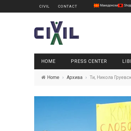
Македонски
Shqi
CIVIL
CONTACT
HOME
PRESS CENTER
LIB
Home
›
Архива
›
Ти, Никола Груевс