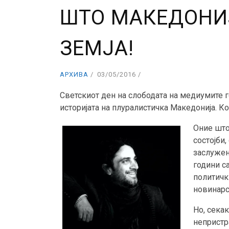
ШТО МАКЕДОНИ
ЗЕМЈА!
АРХИВА
03/05/2016
Светскиот ден на слободата на медиумите г
историјата на плуралистичка Македонија. К
Оние што
состојби,
заслужен
години с
политички
новинарс
Но, секак
непристр