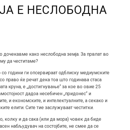
ЈА Е НЕСЛОБОДНА
о дочекавме како неслободна земја. За првпат во
ому да честитаме?
 со години ги опсервираат одблиску медиумските
 со право ќе речат дека тоа што годинава стаса
ата круна, е „достигнување“ за кое во овие 25
амостојност дадоа несебичен „придонес“ и
те, и економските, и интелектуалните, а секако и
ките елити. Сите тие заслужуваат честитки.
о, колку и да сака (или да мора) човек да биде
асен набљудувач на состојбите, не смее да се