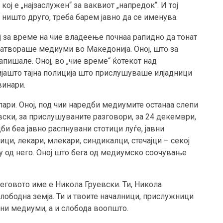
кој е „најзаслужен“ за ваквиот „напредок“. И тој
о ништо друго, треба барем јавно да се именува.
ој за време на чие владеење почнаа рапидно да тонат
затвораше медиуми во Македонија. Оној, што за
пишале. Оној, во „чие време“ ќотекот над
чијашто тајна полиција што прислушуваше илјадници
винари.
ари. Оној, под чии наредби медиумите останаа слепи
вски, за прислушуваните разговори, за 24 декември,
дби беа јавно распнувани стотици луѓе, јавни
ици, лекари, млекари, синдикалци, стечајци – секој
у од него. Оној што бега од медиумско соочување
 Неговото име е Никола Груевски. Ти, Никола
лободна земја. Ти и твоите началници, прислужници
ни медиуми, а и слобода воопшто.