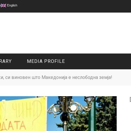
p
English
RARY
MEDIA PROFILE
ки, си виновен што Македонија е неслободна земја!
CIVIL MEDIA PLATFORM
ONLINE CHANNELS