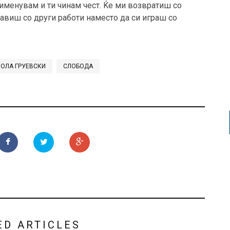
 те именувам и ти чинам чест. Ќе ми возвратиш со
 бавиш со други работи наместо да си играш со
ОЛА ГРУЕВСКИ
СЛОБОДА
ED ARTICLES