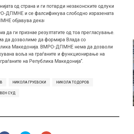
нијата од страна и ги потврди незаконските одлуки
МРО-ДПМНЕ и се фалсификува слободно изразената
ПМНЕ објавува дека꞉
а да ги признае резултатите од тоа прегласување.
а да дозволиме да формира Влада со
ублика Македонија. ВМРО-ДПМНЕ нема да дозволи
увана воља на граѓаните и функционирање на
 граѓаните на Република Македонија“.
ЕВ
НИКОЛА ГРУЕВСКИ
НИКОЛА ТОДОРОВ
ВЕН СУД