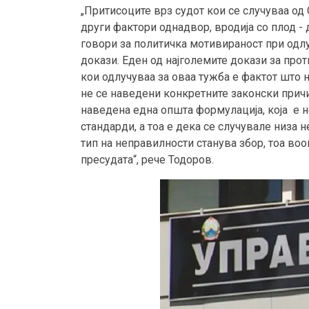
„Притисоците врз судот кои се случуваа о
други фактори однадвор, вродија со плод -
говори за политичка мотивираност при одл
докази. Еден од најголемите докази за про
кои одлучуваа за оваа тужба е фактот што 
не се наведени конкретните законски причин
наведена една општа формулација, која е не
стандарди, а тоа е дека се случувале низа 
тип на неправилности станува збор, тоа в
пресудата“, рече Тодоров.