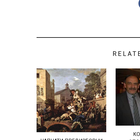
RELAT
КО