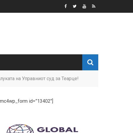
уката на Управниот суд за Теарце!
[mc4wp_form id=”13402″]