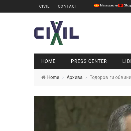
Македонски
Shqi
CIVIL
CONTACT
HOME
PRESS CENTER
LIB
Home
›
Архива
›
Тодоров ги обвини