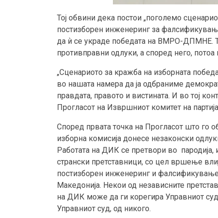
Тој обвини дека постои „поголемо сценарио,
постизборен инженеринг за фалсификување н
да ѝ се украде победата на ВМРО-ДПМНЕ. 
противправни одлуки, а според него, потоа
„Сценариото за кражба на изборната побед
во нашата намера да ја одбраниме демократи
правдата, правото и вистината. И во тој к
Прогласот на Извршниот комитет на партијат
Според првата точка на Прогласот што го 
изборна комисија донесе незаконски одлуки
Работата на ДИК се претвори во пародија
странски претставници, со цел вршење влиј
постизборен инженеринг и фалсификување 
Македонија. Некои од независните претста
на ДИК може да ги корегира Управниот суд
Управниот суд, од никого.