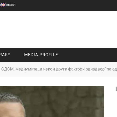
p
English
RARY
MEDIA PROFILE
 СДСМ, медиумите „и некои други фактори однадвор“ за одл
CIVIL MEDIA PLATFORM
ONLINE CHANNELS