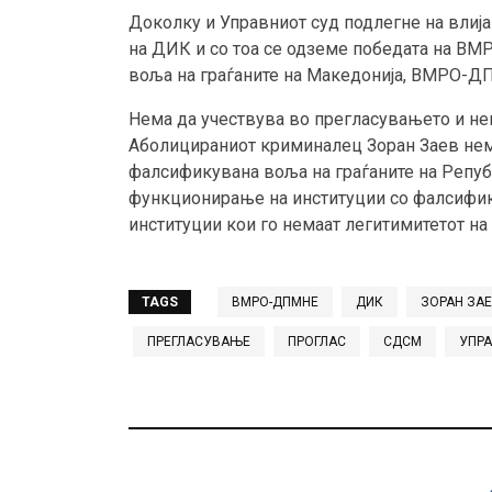
Доколку и Управниот суд подлегне на влија
на ДИК и со тоа се одземе победата на В
воља на граѓаните на Македонија, ВМРО-Д
Нема да учествува во прегласувањето и нем
Аболицираниот криминалец Зоран Заев нем
фалсификувана воља на граѓаните на Реп
функционирање на институции со фалсифик
институции кои го немаат легитимитетот на
TAGS
ВМРО-ДПМНЕ
ДИК
ЗОРАН ЗА
ПРЕГЛАСУВАЊЕ
ПРОГЛАС
СДСМ
УПРА