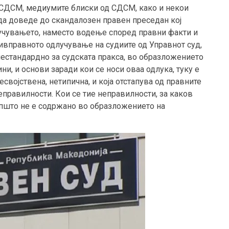
д СДСМ, медиумите блиски од СДСМ, како и некои
 да доведе до скандалозен правен преседан кој
учувањето, наместо водење според правни факти и
тивправното одлучување на судиите од Управнот суд,
нестандардно за судската пракса, во образложението
и, и основи заради кои се носи оваа одлука, туку е
својствена, нетипична, и која отстапува од правните
неправилности. Кои се тие неправилности, за каков
оопшто не е содржано во образложението на