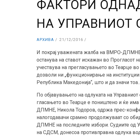
ФАКТОРИ ОДНАД
НА УПРАВНИОТ 
АРХИВА
21/12/2016
И покрај уважената жалба на ВМРО-ДПМНЕ з
останува на ставот искажан во Прогласот
учествува на прегласувањето во Теарце во 
дозволи ни „функционирање на институции к
Република Македонија“, што и да значи тоа..
По објавувањето на одлуката на Управниот
гласањето во Теарце е поништено и ќе им
ДПМНЕ, Никола Тодоров, одржа прес-конфер
налогодавачи срамно продолжуваат со обид
ДПМНЕ на последните избори. Судиите од У
на СДСМ, донесоа противправна одлука во