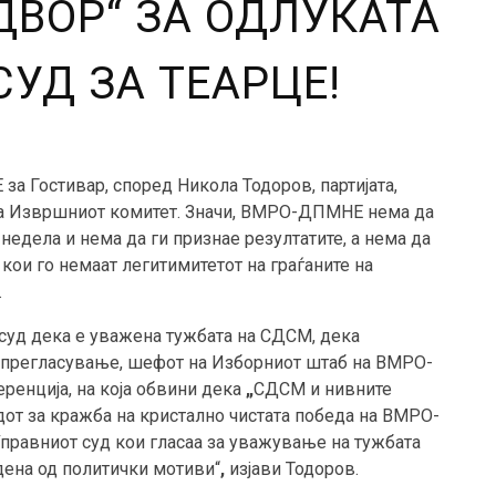
ВОР“ ЗА ОДЛУКАТА
СУД ЗА ТЕАРЦЕ!
а Гостивар, според Никола Тодоров, партијата,
 на Извршниот комитет. Значи, ВМРО-ДПМНЕ нема да
недела и нема да ги признае резултатите, а нема да
ои го немаат легитимитетот на граѓаните на
.
 суд дека е уважена тужбата на СДСМ, дека
а прегласување, шефот на Изборниот штаб на ВМРО-
енција, на која обвини дека
„
СДСМ и нивните
от за кражба на кристално чистата победа на ВМРО-
правниот суд кои гласаа за уважување на тужбата
дена од политички мотиви“
,
изјави Тодоров.