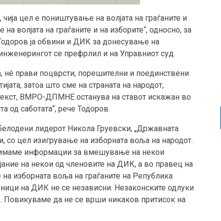
 чија цел е поништување на волјата на граѓаните и
а волјата на граѓаните и на изборите“, односно, за
Тодоров ја обвини и ДИК за донесување на
 инженерингот се префрлил и на Управниот суд.
а, нé прави поцврсти, порешителни и поединствени
јата, затоа што сме на страната на народот,
онтекст, ВМРО-ДПМНЕ останува на ставот искажан во
а од саботата“, рече Тодоров.
обелодени лидерот Никола Груевски, „Државната
, со цел изигрување на изборната воља на народот.
, имаме информации за вмешување на некои
ание на некои од членовите на ДИК, а во правец на
на изборната воља на граѓаните на Република
вници на ДИК не се независни. Незаконските одлуки
. Повикуваме да не се врши никаков притисок на