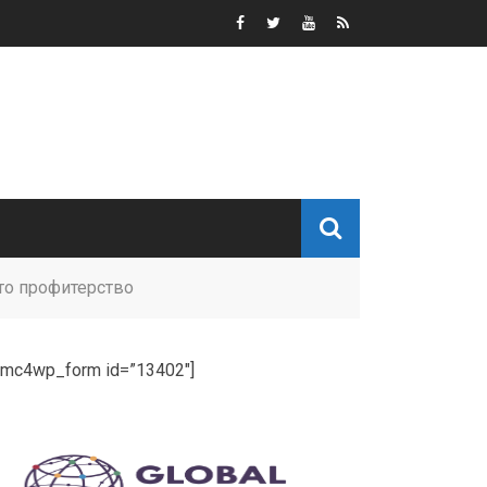
ото профитерство
[mc4wp_form id=”13402″]