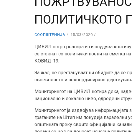
ПОЖРТВУВАНОСТ
ПОЛИТИЧКОТО 
СООПШТЕНИЈА
15/03/2020
ЦИВИЛ остро реагира и ги осудува контину
се стекнат со политички поени на сметка на
КОВИД-19.
За жал, не престануваат ни обидите да се п
своеволното и некоординирано дејствување
Мониторингот на ЦИВИЛ нотира дека, надво
национално и локално ниво, одредени структ
Мониторингот ја издвојува информацијата 
граѓаните на Штип им понудија паралелни у
општината преку своите официјални канали
пораки со цел да донесат нечесна политичка