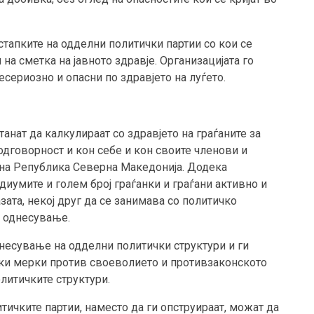
тапките на одделни политички партии со кои се
 на сметка на јавното здравје. Организацијата го
сериозно и опасни по здравјето на луѓето.
анат да калкулираат со здравјето на граѓаните за
одговорност и кон себе и кон своите членови и
ни на Република Северна Македонија. Додека
диумите и голем број граѓанки и граѓани активно и
ата, некој друг да се занимава со политичко
о однесување.
есување на одделни политички структури и ги
ски мерки против своеволието и противзаконското
олитичките структури.
тичките партии, наместо да ги опструираат, можат да