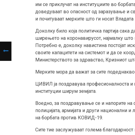
им се приклучат на институциите во борбат
доведуваат во опасност од заразување и сво
и почитуваат мерките што ги носат Владата 
Доколку било која политичка партија сака 
ширењето на коронавирусот, најмалку што м
Потребно е, доколку навистина постојат ис
своите капацитети на системот и да се коо
Министерството за здравство, Кризниот шта
Мерките мора да важат за сите подеднакво
ЦИВИЛ ја поздравува професионалноста и 
институции ширум земјата.
Воедно, за поздравување се и напорите на 
полицијата, армијата и други национални и
на борбата против КОВИД-19.
Сите тие заслужуваат голема благодарност 