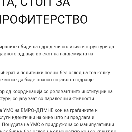
А, СТОП ЗА
ПРОФИТЕРСТВО
ираните обиди на одредени политички структури да
 јавното здравје во екот на пандемијата на
риберат и политички поени, без оглед на тоа колку
 може да биде опасно по јавното здравје.
р од координација со релевантните институции на
ури, се јавуваат со паралелни активности.
за УМС на ВМРО-ДПМНЕ кои на граѓанките и
слуги идентични на оние што ги предлага и
. Понудата на УМС е придружена со манипулативни
 добивка, без оглед на опасностите кои се кријат во