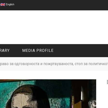
p
English
RARY
MEDIA PROFILE
аво за одговорноста и пожртвуваноста, стоп за политичк
CIVIL MEDIA PLATFORM
ONLINE CHANNELS