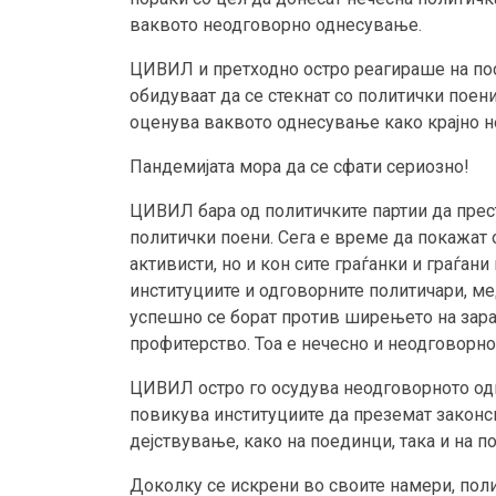
ваквото неодговорно однесување.
ЦИВИЛ и претходно остро реагираше на пос
обидуваат да се стекнат со политички поени
оценува ваквото однесување како крајно не
Пандемијата мора да се сфати сериозно!
ЦИВИЛ бара од политичките партии да прест
политички поени. Сега е време да покажат 
активисти, но и кон сите граѓанки и граѓа
институциите и одговорните политичари, ме
успешно се борат против ширењето на зараз
профитерство. Тоа е нечесно и неодговорн
ЦИВИЛ остро го осудува неодговорното одн
повикува институциите да преземат закон
дејствување, како на поединци, така и на п
Доколку се искрени во своите намери, поли