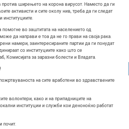
а против ширењето на корона вирусот. Наместо да ги
ите активисти и сите околу нив, треба да ги следат
и институциите.
да помогне во заштитата на населението од
оже да направи е тоа да не го прави на своја рака.
крени намери, заинтересираните партии да ги понудат
рдинираат со институциите како што се
б, Комисијата за заразни болести и Владата.
!
пожртвуваноста на сите вработени во здравствените
сите волонтери, како и на припадниците на
 локални институции и служби кои деноноќно работат
и почит.