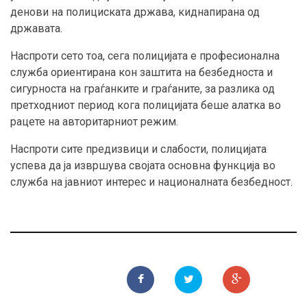
денови на полициската држава, киднапирана од
државата.
Наспроти сето тоа, сега полицијата е професионална
служба ориентирана кон заштита на безбедноста и
сигурноста на граѓанките и граѓаните, за разлика од
претходниот период кога полицијата беше алатка во
рацете на авторитарниот режим.
Наспроти сите предизвици и слабости, полицијата
успева да ја извршува својата основна функција во
служба на јавниот интерес и националната безбедност.