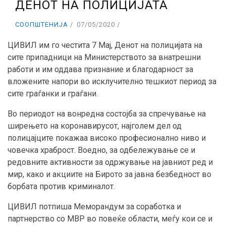
ДЕНОТ НА ПОЛИЦИЈАТА
СООПШТЕНИЈА
07/05/2020
ЦИВИЛ им го честита 7 Мај, Денот на полицијата на
сите припадници на Министерството за внатрешни
работи и им оддава признание и благодарност за
вложените напори во исклучително тешкиот период за
сите граѓанки и граѓани.
Во периодот на вонредна состојба за спречување на
ширењето на коронавирусот, најголем дел од
полицајците покажаа високо професионално ниво и
човечка храброст. Воедно, за одбележување се и
редовните активности за одржување на јавниот ред и
мир, како и акциите на Бирото за јавна безбедност во
борбата против криминалот.
ЦИВИЛ потпиша Меморандум за соработка и
партнерство со МВР во повеќе области, меѓу кои се и