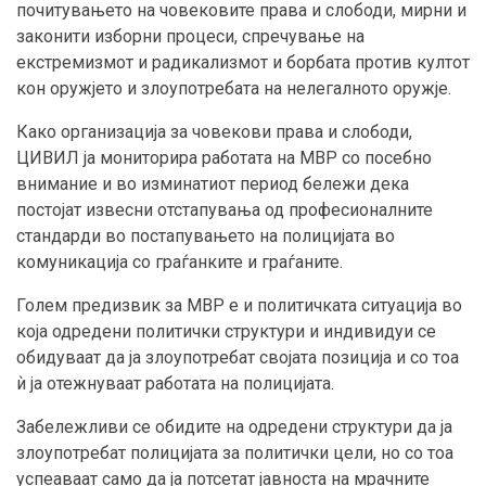
почитувањето на човековите права и слободи, мирни и
законити изборни процеси, спречување на
екстремизмот и радикализмот и борбата против култот
кон оружјето и злоупотребата на нелегалното оружје.
Како организација за човекови права и слободи,
ЦИВИЛ ја мониторира работата на МВР со посебно
внимание и во изминатиот период бележи дека
постојат извесни отстапувања од професионалните
стандарди во постапувањето на полицијата во
комуникација со граѓанките и граѓаните.
Голем предизвик за МВР е и политичката ситуација во
која одредени политички структури и индивидуи се
обидуваат да ја злоупотребат својата позиција и со тоа
ѝ ја отежнуваат работата на полицијата.
Забележливи се обидите на одредени структури да ја
злоупотребат полицијата за политички цели, но со тоа
успеаваат само да ја потсетат јавноста на мрачните