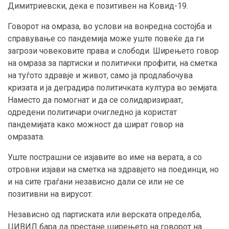
Димитриевски, дека е позитивен на Ковид-19.
Говорот на омраза, во услови на вонредна состојба и
справување со пандемија може уште повеќе да ги
загрози човековите права и слободи. Ширењето говор
на омраза за партиски и политички профити, на сметка
на туѓото здравје и живот, само ја продлабочува
кризата и ја деградира политичката култура во земјата.
Наместо да помогнат и да се солидаризираат,
одредени политичари очигледно ја користат
пандемијата како можност да шират говор на
омразата.
Уште пострашни се изјавите во име на верата, а со
отровни изјави на сметка на здравјето на поединци, но
и на сите граѓани независно дали се или не се
позитивни на вирусот.
Независно од партиската или верската определба,
ЦИВИЛ бара да престане ширењето на говорот на