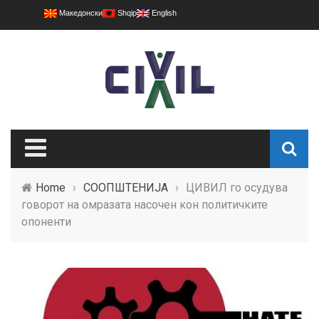
Македонски
Shqip
English
Home
›
СООПШТЕНИЈА
›
ЦИВИЛ го осудува
говорот на омразата насочен кон политичките
опоненти