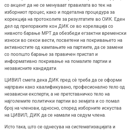
со акцент да не се менуваат правилата во тек на
изборниот процес, како и подетална процедура за
корекција на протоколите за резултатите во ОИК. Еден
дел од препораките кон ДИК се во корелација со
нивното барање МРТ да обезбеди егзактни временски
износи во секои вести, посветени на покривањето на
активностите од кампањите на партиите, да се замени
со поопшто барање за правичен пристап и
информативно покривање на помалите партии и
независните кандидати.
ЦИВИЛ смета дека ДИК пред сѐ треба да се оформи
најпрвин како квалификувано, професионално тело од
независни експерти, а не претставничко тело на
најголемите политички партии во земјата и со помал
број на членови, односно, според изборните искуства
на ЦИВИЛ, ДИК да се намали на седум члена.
Исто така, што се однесува на систематизацијата и