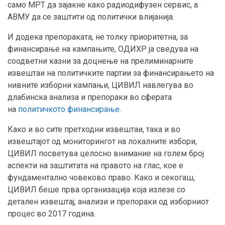
само МРТ да зајакне како радиодифузен сервис, а
АВМУ да се заштити од политички влијанија.
И додека препораката, не толку приоритетна, за
финансирање на кампањите, ОДИХР ја сведува на
соодветни казни за доцнење на прелиминарните
извештаи на политичките партии за финансирањето на
нивните изборни кампањи, ЦИВИЛ навлегува во
длабинска анализа и препораки во сферата
на
политичкото финансирање
.
Како и во сите претходни извештаи, така и во
извештајот од мониторингот на локалните избори,
ЦИВИЛ посветува целосно внимание на голем број
аспекти на заштитата на правото на глас, кое е
фундаментално човеково право. Како и секогаш,
ЦИВИЛ беше прва организација која излезе со
детален извештај, анализи и препораки од изборниот
процес во 2017 година.