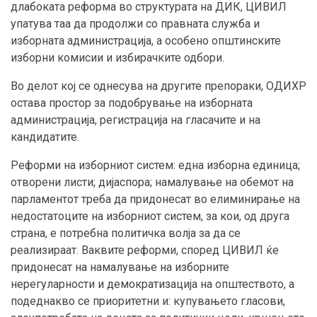
длабоката реформа во структурата на ДИК, ЦИВИЛ
упатува таа да продолжи со правната служба и
изборната администрација, а особено општинските
изборни комисии и избирачките одбори.
Во делот кој се однесува на другите препораки, ОДИХР
остава простор за подобрување на изборната
администрација, регистрација на гласачите и на
кандидатите.
Реформи на изборниот систем: една изборна единица;
отворени листи; дијаспора; намалување на обемот на
парламентот треба да придонесат во елиминирање на
недостатоците на изборниот систем, за кои, од друга
страна, е потребна политичка волја за да се
реализираат. Ваквите реформи, според ЦИВИЛ ќе
придонесат на намалување на изборните
нерегуларности и демократизација на општеството, а
подеднакво се приоритетни и: купувањето гласови,