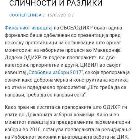
СЛИЧНОСТИ И РАЗЛИКИ
СООПШТЕНИЈА
16/03/2018
Финалниот извештај
на ОБСЕ/ОДИХР оваа година
формално беше одбележан со презентација пред
неколку претставници на организации што вршат
мониторинг на изборните процеси во Македонија.
Додека ОДИХР ги подели препораките во две
категории, приоритетни и други, ЦИВИЛ во својот
извештај
„Слободни избори 2017“
, секоја препорака ја
означи како добронамерна и конструктивна критика,
но итна и подеднакво приоритетна: „Што треба да се
направи, треба да се направи сега“.
Како први на листата се препораките што ОДИХР ги
упати до Државната изборна комисија. Како и во
минатиот извештај за предвремените парламентарни
избори во 2016, останува препораката за ревидирање
на Изборниот законик и внатрешната работа на ДИК,