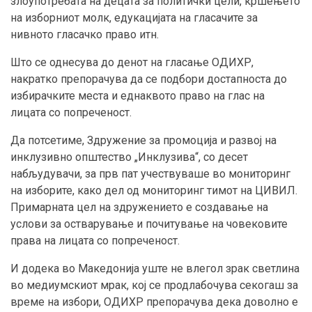
злоупотребата на децата за политички цели, кршењето
на изборниот молк, едукацијата на гласачите за
нивното гласачко право итн.
Што се однесува до денот на гласање ОДИХР,
накратко препорачува да се подбори достапноста до
избирачките места и еднаквото право на глас на
лицата со попреченост.
Да потсетиме, Здружение за промоција и развој на
инклузивно општество „Инклузива“, со десет
набљудувачи, за прв пат учествуваше во мониторинг
на изборите, како дел од мониторинг тимот на ЦИВИЛ.
Примарната цел на здружението е создавање на
услови за остварување и почитување на човековите
права на лицата со попреченост.
И додека во Македонија уште не влегол зрак светлина
во медиумскиот мрак, кој се продлабочува секогаш за
време на избори, ОДИХР препорачува дека доволно е