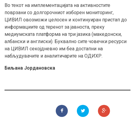
Во текот на имплементацијата на активностите
поврзани со долгорочниот изборен мониторинг,
ЦИВИЛ овозможи целосен и континуиран пристап до
информациите од теренот за јавноста, преку
медиумската платформа на три јазика (македонски,
албански и англиски). Буквално сите човечки ресурси
на ЦИВИЛ секојдневно им беа достапни на
набљудувачите и аналитичарите на ОДИХР.
Биљана Јордановска