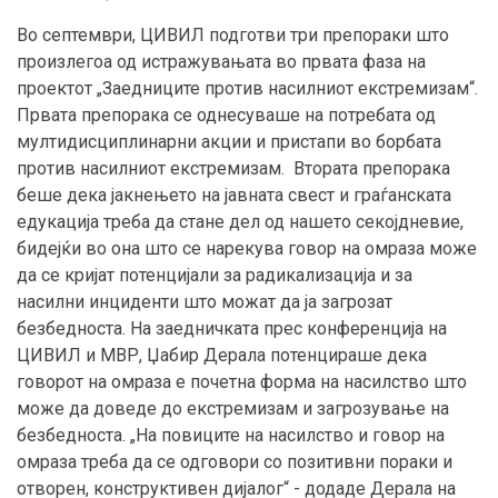
Во септември, ЦИВИЛ подготви три препораки што
произлегоа од истражувањата во првата фаза на
проектот „Заедниците против насилниот екстремизам“.
Првата препорака се однесуваше на потребата од
мултидисциплинарни акции и пристапи во борбата
против насилниот екстремизам. Втората препорака
беше дека јакнењето на јавната свест и граѓанската
едукација треба да стане дел од нашето секојдневие,
бидејќи во она што се нарекува говор на омраза може
да се кријат потенцијали за радикализација и за
насилни инциденти што можат да ја загрозат
безбедноста. На заедничката прес конференција на
ЦИВИЛ и МВР, Џабир Дерала потенцираше дека
говорот на омраза е почетна форма на насилство што
може да доведе до екстремизам и загрозување на
безбедноста. „На повиците на насилство и говор на
омраза треба да се одговори со позитивни пораки и
отворен, конструктивен дијалог“ - додаде Дерала на