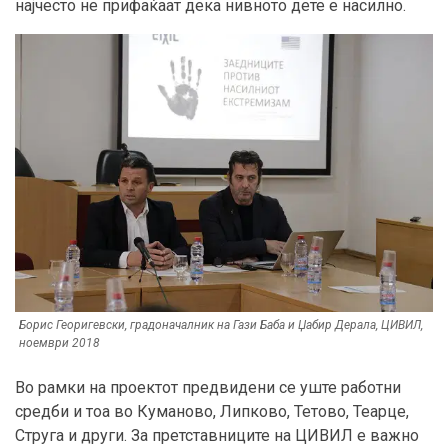
најчесто не прифаќаат дека нивното дете е насилно.
Борис Георигевски, градоначалник на Гази Баба и Џабир Дерала, ЦИВИЛ,
ноември 2018
Во рамки на проектот предвидени се уште работни
средби и тоа во Куманово, Липково, Тетово, Теарце,
Струга и други. За претставниците на ЦИВИЛ е важно