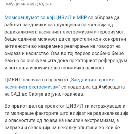
меѓу ЦИВИЛ и МВР, мај 2018
Меморандумот со кој ЦИВИЛ и МВР
се обврзаа да
работат заеднички на едукација и превенција од
радикализмот, насилниот екстремизам и тероризмот,
беше одлична можност да се пристапи кон конкретни
активности во навремено реагирање на говорот на
омраза и насилство. Ова во тој период особено беше
важно со очекувањата дека претстојниот референдум
и неговата исклучителна политичка важност.
ЦИВИЛ започна со проектот
„Заедниците против
насилниот екстремизам“
со поддршка од Амбасадата
на САД во Скопје во јуни, годинава.
Во првиот дел од проектот ЦИВИЛ ги истражуваше и
ги мапираше факторите што влијаат на радикализација
и опасностите од појава на насилен екстремизам, а
направи и селекција на неколку општини во кои ќе