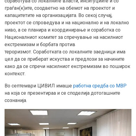
соработува со локалните власти, инситуциите и со
граѓан(к)ите, соодветно на обемот на проектот и
капацитетите на организацијата. Во секој случај,
проектот се спроведува и на национално и на локално
ниво, а се планира и координирање и соработка со
Националниот комитет за спречување на насилниот
екстремизам и борбата против
тероризмот. Соработката со локалните заедници има
цел да се приберат искуства и предлози за начините
како да се спречи насилниот екстремизам во поширок
контекст.
Во септември ЦИВИЛ имаше
работна средба со МВР
на која се презентираа и се споделија дотогашните
сознанија.