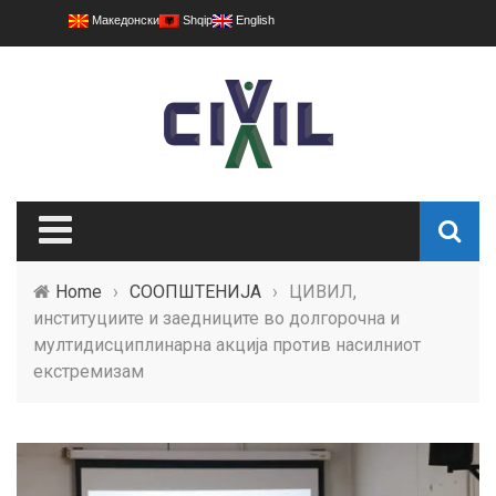
Македонски
Shqip
English
Home
›
СООПШТЕНИЈА
›
ЦИВИЛ,
институциите и заедниците во долгорочна и
мултидисциплинарна акција против насилниот
екстремизам