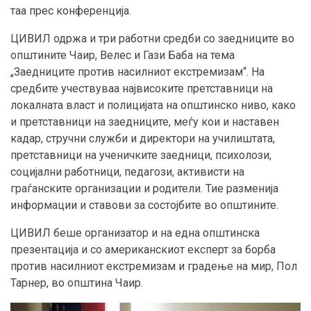
таа прес конференција.
ЦИВИЛ одржа и три работни средби со заедниците во
општините Чаир, Велес и Гази Баба на тема
„Заедниците против насилниот екстремизам“. На
средбите учествуваа највисоките претставници на
локалната власт и полицијата на општинско ниво, како
и претставници на заедниците, меѓу кои и наставен
кадар, стручни служби и директори на училиштата,
претставници на ученичките заедници, психолози,
социјални работници, педагози, активисти на
граѓанските организации и родители. Тие разменија
информации и ставови за состојбите во општините.
ЦИВИЛ беше организатор и на една општинска
презентација и со американскиот експерт за борба
против насилниот екстремизам и градење на мир, Пол
Тарнер, во општина Чаир.