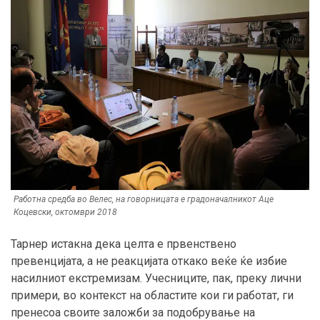
Работна средба во Велес, на говорницата е градоначалникот Аце
Коцевски, октомври 2018
Тарнер истакна дека целта е првенствено
превенцијата, а не реакцијата откако веќе ќе избие
насилниот екстремизам. Учесниците, пак, преку лични
примери, во контекст на областите кои ги работат, ги
пренесоа своите заложби за подобрување на