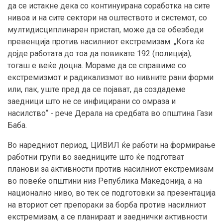
да се истакне дека со континуирана соработка на сите
нивоа и на сите сектори на оштеството и системот, со
мултидисциплинарен пристап, може да се обезбеди
превенција против насилниот екстремизам. „Кога ќе
дојде работата до тоа да повикате 192 (полиција),
тогаш е веќе доцна. Мораме да се справиме со
екстремизмот и радикализмот во нивните рани форми
или, пак, уште пред да се појават, да создадеме
заедници што не се инфицирани со омраза и
насилство“ - рече Дерала на средбата во општина Гази
Баба.
Во наредниот период, ЦИВИЛ ќе работи на формирање
работни групи во заедниците што ќе подготват
планови за активности против насилниот екстремизам
во повеќе општини низ Република Македонија, а на
национално ниво, во тек се подготовки за презентација
на вториот сет препораки за борба против насилниот
екстремизам, а се планираат и заеднички активности