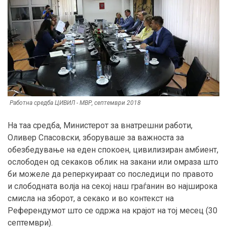
Работна средба ЦИВИЛ - МВР, септември 2018
На таа средба, Министерот за внатрешни работи,
Оливер Спасовски, зборуваше за важноста за
обезбедување на еден спокоен, цивилизиран амбиент,
ослободен од секаков облик на закани или омраза што
би можеле да реперкуираат со последици по правото
и слободната волја на секој наш граѓанин во најширока
смисла на зборот, а секако и во контекст на
Референдумот што се одржа на крајот на тој месец (30
септември).