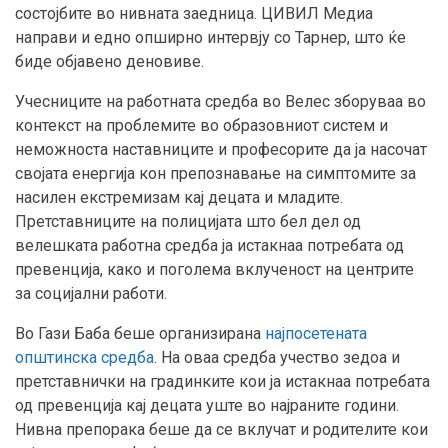
состојбите во нивната заедница. ЦИВИЛ Медиа
направи и едно опширно интервју со Тарнер, што ќе
биде објавено деновиве.
Учесниците на работната средба во Велес зборуваа во
контекст на проблемите во образовниот систем и
неможноста наставниците и професорите да ја насочат
својата енергија кон препознавање на симптомите за
насилен екстремизам кај децата и младите.
Претставниците на полицијата што бел дел од
велешката работна средба ја истакнаа потребата од
превенција, како и поголема вклученост на центрите
за социјални работи.
Во Гази Баба беше организирана
најпосетената
општинска средба
. На оваа средба учество зедоа и
претставнички на градинките кои ја истакнаа потребата
од превенција кај децата уште во најраните години.
Нивна препорака беше да се вклучат и родителите кои