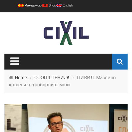
Македонски
Shqip
English
Home
›
СООПШТЕНИЈА
›
ЦИВИЛ: Масовно
кршење на изборниот молк