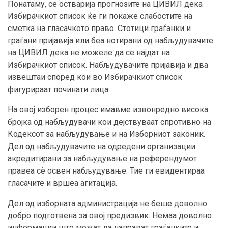
Понатаму, се остварија прогнозите на ЦИВИЛ дека
Избирачкиот список ќе ги покаже слабостите на
сметка на гласачкото право. Стотици граѓанки и
граѓани пријавија или беа нотирани од набљудувачите
на ЦИВИЛ дека не можеле да се најдат на
Избирачкиот список. Набљудувачите пријавија и два
извештаи според кои во Избирачкиот список
фигурираат починати лица.
На овој изборен процес имавме извонредно висока
бројка од набљудувачи кои дејствуваат спротивно на
Кодексот за набљудување и на Изборниот законик.
Дел од набљудувачите на одредени организации
акредитирани за набљудување на референдумот
правеа сѐ освен набљудување. Тие ги евидентираа
гласачите и вршеа агитација.
Дел од изборната администрација не беше доволно
добро подготвена за овој предизвик. Немаа доволно
информации што можат да направат граѓанките и