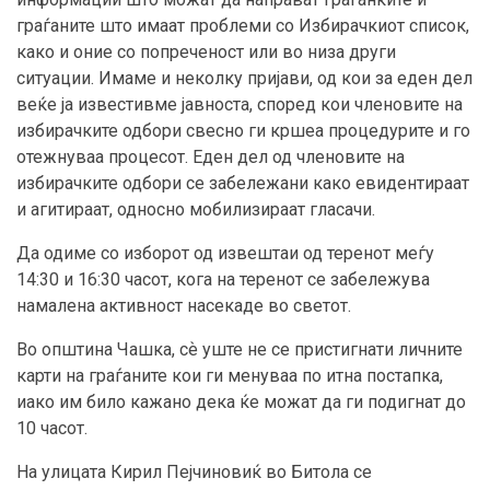
граѓаните што имаат проблеми со Избирачкиот список,
како и оние со попреченост или во низа други
ситуации. Имаме и неколку пријави, од кои за еден дел
веќе ја известивме јавноста, според кои членовите на
избирачките одбори свесно ги кршеа процедурите и го
отежнуваа процесот. Еден дел од членовите на
избирачките одбори се забележани како евидентираат
и агитираат, односно мобилизираат гласачи.
Да одиме со изборот од извештаи од теренот меѓу
14:30 и 16:30 часот, кога на теренот се забележува
намалена активност насекаде во светот.
Во општина Чашка, сѐ уште не се пристигнати личните
карти на граѓаните кои ги менуваа по итна постапка,
иако им било кажано дека ќе можат да ги подигнат до
10 часот.
На улицата Кирил Пејчиновиќ во Битола се