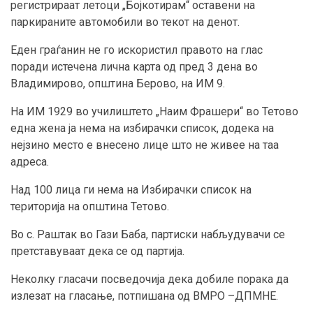
регистрираат летоци „Бојкотирам“ оставени на
паркираните автомобили во текот на денот.
Еден граѓанин не го искористил правото на глас
поради истечена лична карта од пред 3 дена во
Владимирово, општина Берово, на ИМ 9.
На ИМ 1929 во училиштето „Наим Фрашери“ во Тетово
една жена ја нема на избирачки список, додека на
нејзино место е внесено лице што не живее на таа
адреса.
Над 100 лица ги нема на Избирачки список на
територија на општина Тетово.
Во с. Раштак во Гази Баба, партиски набљудувачи се
претставуваат дека се од партија.
Неколку гласачи посведочија дека добиле порака да
излезат на гласање, потпишана од ВМРО –ДПМНЕ.