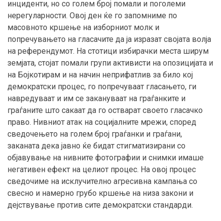
инциденти, но со голем број помали и поголеми
нерегуларности. Овој ден ќе го запомниме по
масовното кршење на изборниот молк и
попречувањето на гласачите да ја изразат својата волја
на референдумот. На стотици избирачки места ширум
земјата, стојат помали групи активисти на опозицијата и
на Бојкотирам и на начин неприфатлив за било кој
демократски процес, го попречуваат гласањето, ги
навредуваат и им се закануваат на граѓанките и
граѓаните што сакаат да го остварат своето гласачко
право. Нивниот атак на социјалните мрежи, според
сведочењето на голем број граѓанки и граѓани,
заканата дека јавно ќе бидат стигматизирани со
објавување на нивните фотографии и снимки имаше
негативен ефект на целиот процес. На овој процес
сведочиме на исклучително агресивна кампања со
свесно и намерно грубо кршење на низа закони и
дејствување против сите демократски стандарди.