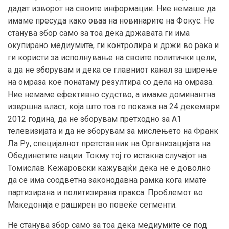
дадат изворот на своите информации. Ние немаше да
имаме пресуда како оваа на новинарите на Фокус. Не
станува збор само за тоа дека државата ги има
окупирано медиумите, ги контролира и држи во рака и
ги користи за исполнување на своите политички цели,
а да не зборувам и дека се главниот канал за ширење
на омраза кое понатаму резултира со дела на омраза.
Ние немаме ефективно судство, а имаме доминантна
извршна власт, која што тоа го покажа на 24 декември
2012 година, да не зборувам претходно за А1
телевизијата и да не зборувам за мислењето на Франк
Ла Ру, специјалнот претставник на Организацијата на
Обединетите нации. Токму тој го истакна случајот на
Томислав Кежаровски кажувајќи дека не е доволно
да се има соодветна законодавна рамка кога имате
партизирана и политизирана пракса. Проблемот во
Македонија е раширен во повеќе сегменти.
Не станува збор само за тоа дека медиумите се под