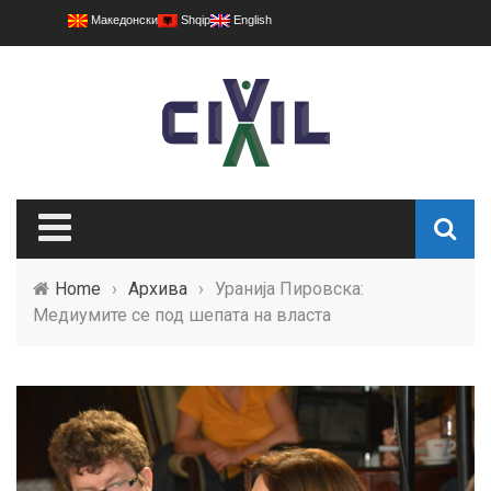
Македонски
Shqip
English
Home
›
Архива
›
Уранија Пировска:
Медиумите се под шепата на власта