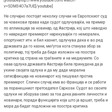
[youtube]http://www.youtube.com/watch?
v=5DM34O7a7UE[/youtube]
Не случајно постојат неколку случаи на Европскиот суд
за човекови права каде судот одлучувајќи, на пример
по апликација за новинар, од Австрија, кој што наводно
го навредил премиерот нарекувајќи го неморален,
опoртунист итн. и бил казнет, одлучува дека е во ред
државата да го казни, меѓутоа кога станува збор за
политичар, тој треба да биде изложен на поостра
критика од страна на граѓаните и на медиумите. Со
оваа одлука државата Австрија била принудена да ја
укине својата одлука и да му даде морална
сатисфакција на новинарот кој пишувал против
премиерот. Сличен случај има во Франција и се работи
за поранешниот претседател Саркози. Судот во своите
одлуки не зборува само за тоа дека јавните личности и
новинари, поради функцијата која што ја вршат, треба и
мора да бидат подложни на поостра критика.