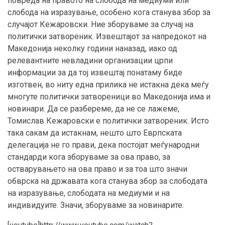
повреда на правото на слобода на медиуми или
слобода на изразување, особено кога станува збор за
случајот Кежаровски. Ние зборуваме за случај на
политички затвореник. Извештајот за напредокот на
Македонија неколку години наназад, иако од
релевантните невладини организации црпи
информации за да тој извештај понатаму биде
изготвен, во ниту една прилика не истакна дека меѓу
многуте политички затвореници во Македонија има и
новинари. Да се разбереме, да не се лажеме,
Томислав Кежаровски е политички затвореник. Исто
така сакам да истакнам, нешто што Еврпската
делегација не го прави, дека постојат меѓународни
стандарди кога зборуваме за ова право, за
остварувањето на ова право и за тоа што значи
обврска на државата кога станува збор за слободата
на изразување, слободата на медиуми и на
индивидуите. Значи, зборуваме за новинарите.