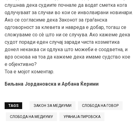
слушнав дека судиите почнале да водат сметка кога
одлучуваат за случаи во кои се инволвирани новинари.
Ако се согласиме дека Законот за граѓанска
одговорност за клевета и навреда е добар, тогаш се
сложуваме со сè што ни се случува. Ако кажеме дека
судот поради еден случај заради чиста козметика
донел некаква си одлука што можеби е соодветна, и
врз основа на тоа да кажеме дека имаме судство кое
е објективно?
Тоа е мојот коментар.
Биљана Јордановска и Арбана Ќерими
TAGS
ЗАКОН ЗА МЕДИУМИ
СЛОБОДА НА ГОВОР
СЛОБОДА НА МЕДИУМУ
УРАНИЈА ПИРОВСКА