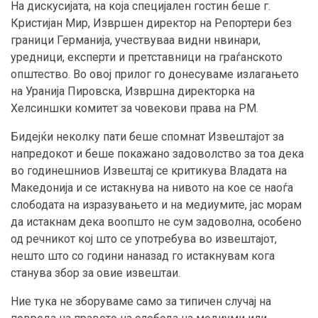
На дискусијата, на која специјален гостин беше г.
Кристијан Мир, Извршен директор на Репортери без
граници Германија, учествуваа видни нвинари,
уредници, експерти и претставници на граѓанското
општество. Во овој прилог го донесуваме излагањето
на Уранија Пировска, Извршна директорка на
Хелсиншки комитет за човекови права на РМ.
Бидејќи неколку пати беше спомнат Извештајот за
напредокот и беше покажано задоволство за тоа дека
во годинешниов Извештај се критикува Владата на
Македонија и се истакнува на нивото на кое се наоѓа
слободата на изразувањето и на медиумите, јас морам
да истакнам дека воопшто не сум задоволна, особено
од речникот кој што се употребува во извештајот,
нешто што со години наназад го истакнувам кога
станува збор за овие извештаи.
Ние тука не зборуваме само за типичен случај на