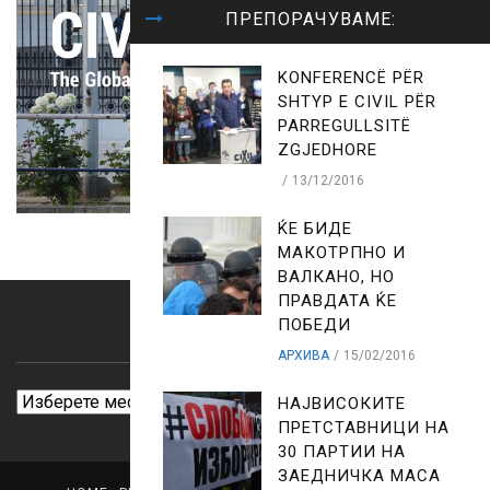
ПРЕПОРАЧУВАМЕ:
KONFERENCË PËR
SHTYP E CIVIL PËR
PARREGULLSITË
ZGJEDHORE
13/12/2016
ЌЕ БИДЕ
МАКОТРПНО И
ВАЛКАНО, НО
ПРАВДАТА ЌЕ
ПОБЕДИ
ARCHIVES
АРХИВА
15/02/2016
Archives
НАЈВИСОКИТЕ
ПРЕТСТАВНИЦИ НА
30 ПАРТИИ НА
ЗАЕДНИЧКА МАСА