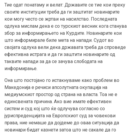
Тие одат понатаму и велат: Државите се тие кои преку
своите институции треба да ги заштитат новинарите
кои могу често се жртви на насилство. Последната
одлука мислам дека е со турскиот весник кога станува
збор за информирањето на Курдите. Новинарите кои
што информирале биле мета на напади. Судот во
својата одлука вели дека државата треба да спроведе
ефективна истрага и да ги заштити новинарите од
таквите напади за да се зачува слободата на
информирање.
Она што постојано го истакнуваме како проблем во
Македонија е речиси апсолутната окупација на
медиумскиот простор од страна на власта. Тоа не е
единсвената причина. Ако вие имате ефективен
систем и суд кој што ќе одлучува согласно со
јуриспреденцијата на Европскиот суд за човекови
права, ние немаше да дојдеме до оваа ситуација да
новинари бидат казнети затоа што не сакале да го