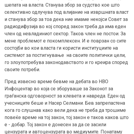
шепата на власта. Станува збор за судство кое што
селективно одлучува под влијание на извршната власт
и станува збор за тоа дека ние имаме некојси Совет за
радиодифузија во кој според закон треба да има еден
член од невладиниот сектор. Таков член не постои. За
мене проблемот е покомплексен. И е поврзан со сите
состојби во кои власта ги користи институциите на
системот за постигнување на своите политички цели,
го злоупотребува законодавството и го креира според
своите потреби.
Пред извесно време бевме на дебата во НВО
Инфоцентар во која се зборуваше за Законот за
граѓанска одговорност за клевета и навреда. Еден од
учесниците беше и Насер Селмани. Бев запрепастена
кога го слушнав како вели дека не треба да трошиме
повеќе време на тој закон, тој закон е таков каков што
е - добар. Тој закон е донесен за да се засили
цензурата и автоцензурата во медиумите. Понатаму