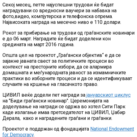
Секој месец, петте најуспешни трудови ќе бидат
наградувани со вредносни ваучери за набавка на
фото,видео, компјутерска и телефонска опрема.
Највисоката награда на месечно ниво е 110 долари.
Рокот за прибирање на трудови од граѓанските новинари
е до 06 март. Наградите ќе бидат доделени кон
средината на март 2016 година.
Општа цел на проектот „Граѓански објектив“ е да се
зајакне јавната свест за политичките процеси во
контекст на престојните избори, да се алармира
домашната и меѓународната јавност за измамничките
практики во изборните процеси и да се идентификуваат
случаите на кршење на гласачкото право.
ЦИВИЛ веќе додели пет награди за
јануарскиот циклус
на "Биди граѓански новинар". Церемонијата на
доделување на награди се одржа во хотел Сити Парк
каде излагање имаа претседателот на ЦИВИЛ, Џабир
Дерала, како и наградените граѓани и граѓанки.
Проектот е поддржан од фондацијата
National Endowment
for Democracy
.