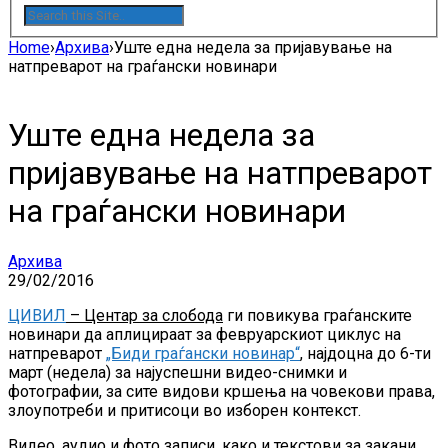
Home
›
Архива
›
Уште една недела за пријавување на
натпреварот на граѓански новинари
Уште една недела за
пријавување на натпреварот
на граѓански новинари
Архива
29/02/2016
ЦИВИЛ
– Центар за слобода
ги повикува граѓанските
новинари да аплицираат за февруарскиот циклус на
натпреварот
„Биди граѓански новинар“
, најдоцна до 6-ти
март (недела) за најуспешни видео-снимки и
фотографии, за сите видови кршења на човекови права,
злоупотреби и притисоци во изборен контекст.
Видео, аудио и фото записи, како и текстови за закани,