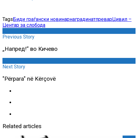
Tags
Биди граѓански новинар
награди
натпревар
Цивил –
Центар за слобода
Previous Story
„Напред!“ во Кичево
Next Story
"Përpara" në Kërçovë
Related articles