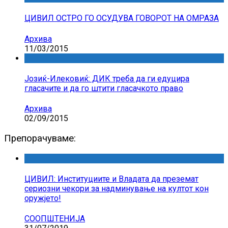
ЦИВИЛ ОСТРО ГО ОСУДУВА ГОВОРОТ НА ОМРАЗА
Архива
11/03/2015
Јозиќ-Илековиќ: ДИК треба да ги едуцира
гласачите и да го штити гласачкото право
Архива
02/09/2015
Препорачуваме:
ЦИВИЛ: Институциите и Владата да преземат
сериозни чекори за надминување на култот кон
оружјето!
СООПШТЕНИЈА