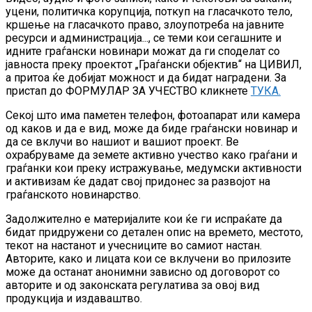
уцени, политичка корупција, поткуп на гласачкото тело,
кршење на гласачкото право, злоупотреба на јавните
ресурси и администрација..., се теми кои сегашните и
идните граѓански новинари можат да ги споделат со
јавноста преку проектот „Граѓански објектив“ на ЦИВИЛ,
а притоа ќе добијат можност и да бидат наградени. За
пристап до ФОРМУЛАР ЗА УЧЕСТВО кликнете
ТУКА.
Секој што има паметен телефон, фотоапарат или камера
од каков и да е вид, може да биде граѓански новинар и
да се вклучи во нашиот и вашиот проект. Ве
охрабруваме да земете активно учество како граѓани и
граѓанки кои преку истражување, медумски активности
и активизам ќе дадат свој придонес за развојот на
граѓанското новинарство.
Задолжително е материјалите кои ќе ги испраќате да
бидат придружени со детален опис на времето, местото,
текот на настанот и учесниците во самиот настан.
Авторите, како и лицата кои се вклучени во прилозите
може да останат анонимни зависно од договорот со
авторите и од законската регулатива за овој вид
продукција и издаваштво.