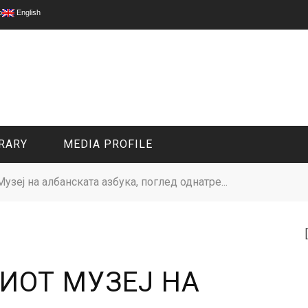
p
English
RARY
MEDIA PROFILE
зеј на албанската азбука, поглед однатре...
CIVIL MEDIA PLATFORM
ONLINE CHANNELS
ИОТ МУЗЕЈ НА