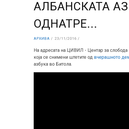
АЛБАНСКАТА АЗ
ОДНАТРЕ...
АРХИВА
23/11/2016
На адресата на ЦИВИЛ - Центар за слобода 
која се снимени штетите од
вчерашното де
азбука во Битола.