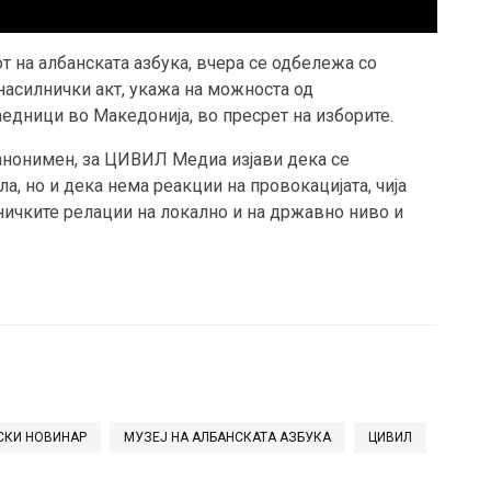
т на албанската азбука, вчера се одбележа со
 насилнички акт, укажа на можноста од
аедници во Македонија, во пресрет на изборите.
 анонимен, за ЦИВИЛ Медиа изјави дека се
а, но и дека нема реакции на провокацијата, чија
ичките релации на локално и на државно ниво и
СКИ НОВИНАР
МУЗЕЈ НА АЛБАНСКАТА АЗБУКА
ЦИВИЛ