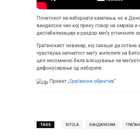
Почетокот на изборната кампања, но и Дено
вандалски чин кој преку говор на омраза и
дестабилизација и раздор меѓу етничките з
Граѓанскиот новинар, кој сакаше да остане
чувствува напнатост меѓу жителите на Битол
цел несомнено била влошување на меѓуетн
дефокусирање од изборите.
Проект
„Граѓански објектив“
TAGS
BITOLA
ВАНДАЛИЗАМ
ГРАЃАН