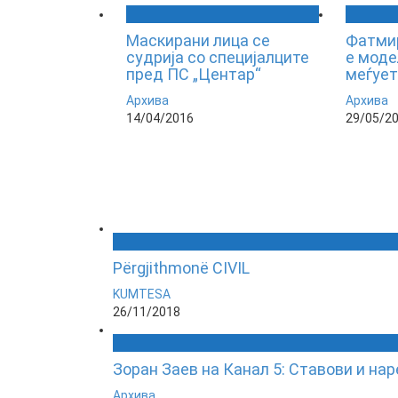
Маскирани лица се
Фатмир
судрија со специјалците
е моде
пред ПС „Центар“
меѓует
Архива
Архива
14/04/2016
29/05/2
Përgjithmonë CIVIL
KUMTESA
26/11/2018
Зоран Заев на Канал 5: Ставови и на
Архива