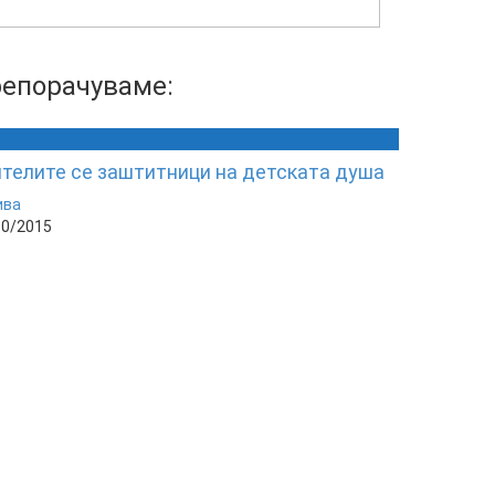
епорачуваме:
телите се заштитници на детската душа
ива
10/2015