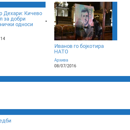
 Дехари: Кичево
л за добри
нички односи
014
Иванов го бојкотира
НАТО
Архива
08/07/2016
редби