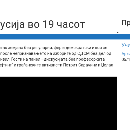
сија во 19 часот
Пр
Учи
во земјава беа регуларни, фер и демократски и кои се
 после непризнавањето на изборите од СДСМ беа дел од
Арх
ивил. Гости на панел –дискусијата беа професорката
05/
Рејтинг“ и граѓанските активисти Петрит Сарачини и Џелал